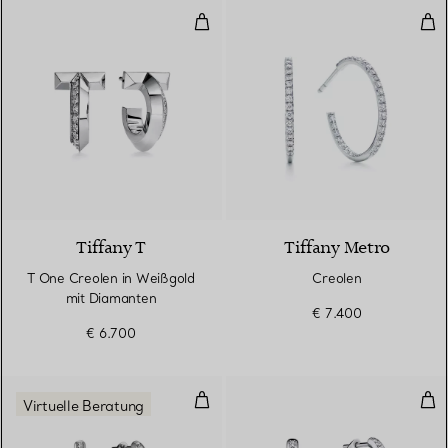
T One Creolen in Weißgold mit 
Cre
3 Materialien
Tiffany T
Tiffany Metro
T One Creolen in Weißgold
Creolen
mit Diamanten
€ 7.400
€ 6.700
Kleine Ohrringe in Weißgold mit
Kle
Virtuelle Beratung