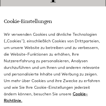
Cookie-Einstellungen
KUNDENSERVICE
Wir verwenden Cookies und ähnliche Technologien
(„Cookies“), einschließlich Cookies von Drittparteien,
SERVICES
um unsere Website zu betreiben und zu verbessern,
die Website-Funktionen zu erhöhen, Ihre
Nutzererfahrung zu personalisieren, Analysen
ÜBER TIFFANY & CO.
durchzuführen und um Ihnen und anderen relevante
und personalisierte Inhalte und Werbung zu zeigen.
Um mehr über Cookies und ihre Zwecke zu erfahren
RECHTLICHE HINWEISE
und wie Sie Ihre Cookie-Einstellungen jederzeit
ändern können, besuchen Sie unsere
Cookie-
Richtlinie.
FOLGEN SIE UNS