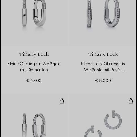
3 Materialien
Tiffany Lock
Tiffany Lock
Kleine Ohrringe in Weißgold
Kleine Lock Ohrringe in
mit Diamanten
Weißgold mit Pavé-
Diamanten
€ 6.400
€ 8.000
Ohrringe in Weißgold mit Diama
T O