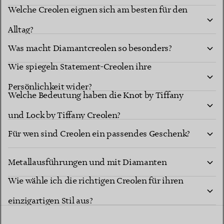
Welche Creolen eignen sich am besten für den
Alltag?
Was macht Diamantcreolen so besonders?
Wie spiegeln Statement-Creolen ihre
Persönlichkeit wider?
Welche Bedeutung haben die Knot by Tiffany
und Lock by Tiffany Creolen?
Für wen sind Creolen ein passendes Geschenk?
Sind Tiffany Creolen in verschiedenen Größen,
Metallausführungen und mit Diamanten
Wie wähle ich die richtigen Creolen für ihren
erhältlich?
einzigartigen Stil aus?