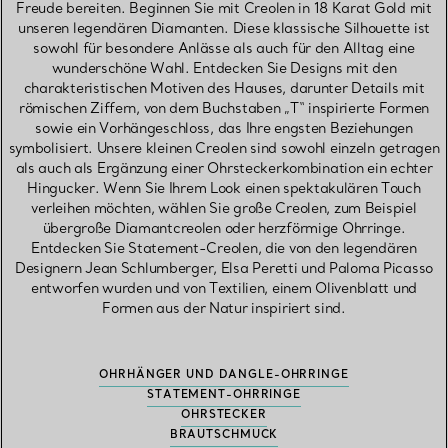
Freude bereiten. Beginnen Sie mit Creolen in 18 Karat Gold mit
unseren legendären Diamanten. Diese klassische Silhouette ist
sowohl für besondere Anlässe als auch für den Alltag eine
wunderschöne Wahl. Entdecken Sie Designs mit den
charakteristischen Motiven des Hauses, darunter Details mit
römischen Ziffern, von dem Buchstaben „T“ inspirierte Formen
sowie ein Vorhängeschloss, das Ihre engsten Beziehungen
symbolisiert. Unsere kleinen Creolen sind sowohl einzeln getragen
als auch als Ergänzung einer Ohrsteckerkombination ein echter
Hingucker. Wenn Sie Ihrem Look einen spektakulären Touch
verleihen möchten, wählen Sie große Creolen, zum Beispiel
übergroße Diamantcreolen oder herzförmige Ohrringe.
Entdecken Sie Statement-Creolen, die von den legendären
Designern Jean Schlumberger, Elsa Peretti und Paloma Picasso
entworfen wurden und von Textilien, einem Olivenblatt und
Formen aus der Natur inspiriert sind.
OHRHÄNGER UND DANGLE-OHRRINGE
STATEMENT-OHRRINGE
OHRSTECKER
BRAUTSCHMUCK