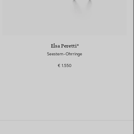
Elsa Peretti®
Seestern-Ohrringe
€ 1.550