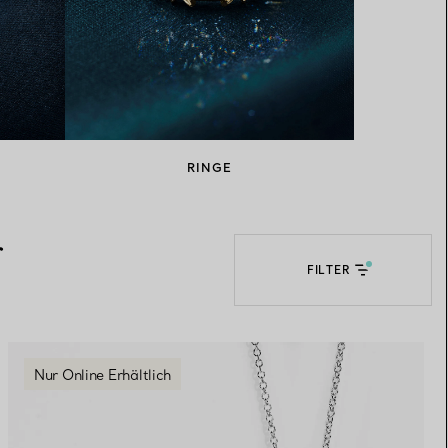
Elsa Peretti®
Tipps zur Auswahl eines
Eherings
RINGE
r
FILTER
Nur Online Erhältlich