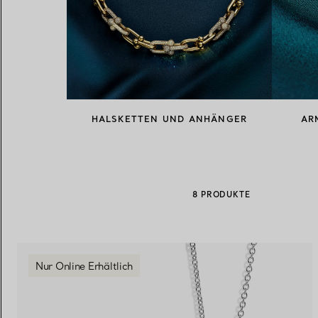
Eheringe für Damen
Eheringe für Herren
Vereinbaren Sie Ihren
Termin
mit e
HALSKETTEN UND ANHÄNGER
AR
8 PRODUKTE
Nur Online Erhältlich