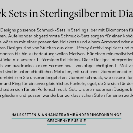
-Sets in Sterlingsilber mit D
n Designs passende Schmuck-Sets in Sterlingsilber mit Diamanten für
. Aufeinander abgestimmte Schmuck-Sets sorgen für einen kohär
 wäre es mit einer passenden Halskette und einem Armband oder e
n Designs sind von Stücken aus dem Tiffany Archiv inspiriert und m
amanten bis hin zu bedeutungsvollen Motiven. Für einen minimalistis
ücke aus unserer T-förmigen Kollektion. Diese Designs interpretie
hl von ausdrucksstarken Formen neu – von abgeschrägten T-Motiven
 sind in unterschiedlichen Metallen, mit und ohne Diamanten oder 
Kombinieren Sie unseren begehrten Diamantschmuck, wie unsere flor
und Ring für ein unvergleichliches Funkeln, egal, ob Sie sich für de
scheiden sich für ein Perlenschmuck-Set. Unsere modernen Designs k
ngliedern und passen wunderbar zu klassischen Stilen für einen zeit
HALSKETTEN & ANHÄNGER
ARMBÄNDER
RINGE
OHRRINGE
GESCHENKE FÜR SIE