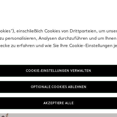
Tiffany.
Melden Sie
sich für die neuesten Nachrichten, kuratierte Inspirat
ies“), einschließlich Cookies von Drittparteien, um unse
u personalisieren, Analysen durchzuführen und um Ihnen 
cke zu erfahren und wie Sie Ihre Cookie-Einstellungen j
COOKIE-EINSTELLUNGEN VERWALTEN
Ha
OPTIONALE COOKIES ABLEHNEN
Warum sich mit nur ei
mehr Designs auswähle
AKZEPTIERE ALLE