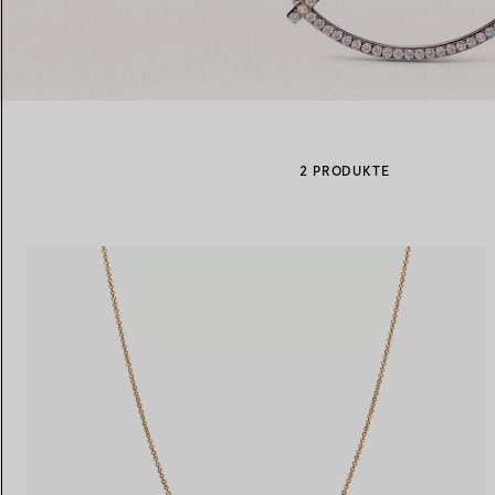
Eheringe für Damen
Eheringe für Herren
2 PRODUKTE
Vereinbaren Sie Ihren
Termin
mit e