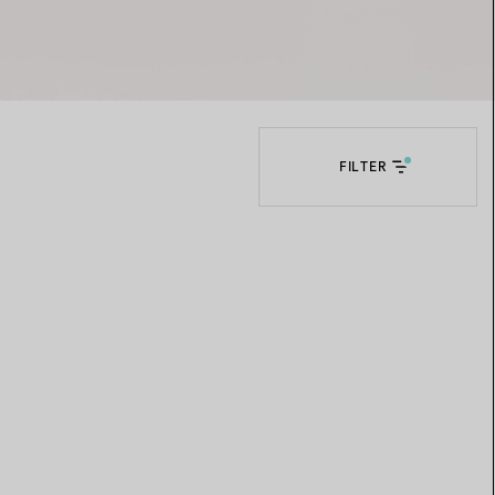
Elsa Peretti®
Tipps zur Auswahl eines
Eherings
FILTER