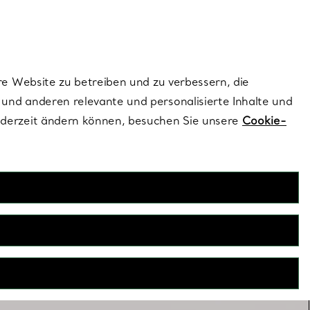
ionen und exklusive Updates an.
Kontaktieren Sie 
Melden Sie si
re Website zu betreiben und zu verbessern, die
und anderen relevante und personalisierte Inhalte und
ederzeit ändern können, besuchen Sie unsere
Cookie-
lsketten zum Kombinieren
ner Halskette zufriedengeben? Egal, ob Sie zwei, drei oder
n, sie eignen sich alle perfekt, um einen lässigen Look zu
kreieren.