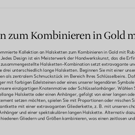
en zum Kombinieren in Gold m
ommierte Kollektion an Halsketten zum Kombinieren in Gold mit Rubi
edes Design ist ein Meisterwerk der Handwerkskunst, das die Erfin
ll zusammengestellte Halsketten-Kombination setzt extravagante und
e drei unterschiedlich lange Halsketten. Beginnen Sie mit einer uns
 als zentralem Schmuckstück im Bereich Ihres Schlüsselbeins. Dafür 
r mit farbigen Edelsteinen oder eines unserer legendären Symbole d
unsere einzigartigen Knotenmotive oder Schlüsselanhänger. Wählen S
ellange Halskette oder einen Anhänger, gefolgt von einer langen od
ement setzen möchten, spielen Sie mit Proportionen oder mischen S
ntkette mit einer extravaganten Gliederkette, z. B. mit unseren ch
Anhänger und einer spektakulären langen Halskette. Alternativ daz
chiedenen Gliedern und Größen kombinieren, was einen zeitlosen und