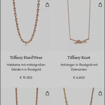
Halskette mit mittelgroßen Glied
Anh
2 Materialien
Tiffany HardWear
Tiffany Knot
Halskette mit mittelgroßen
Anhänger in Roségold mit
Gliedern in Roségold
Diamanten
€ 19.500
€ 6.400
Kleine Wickelhalskettein Roségol
Hal