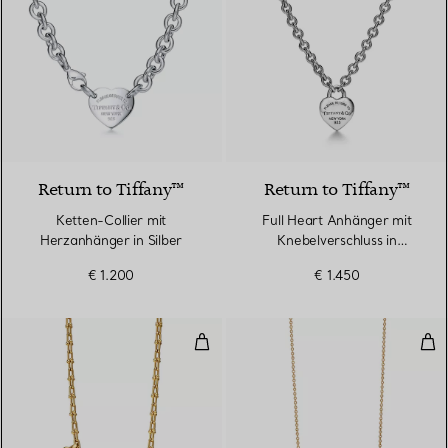
Return to Tiffany™
Return to Tiffany™
Ketten-Collier mit
Full Heart Anhänger mit
Herzanhänger in Silber
Knebelverschluss in
Sterlingsilber
€ 1.200
€ 1.450
Kleine Wickelhalskettein Gelbgol
Anh