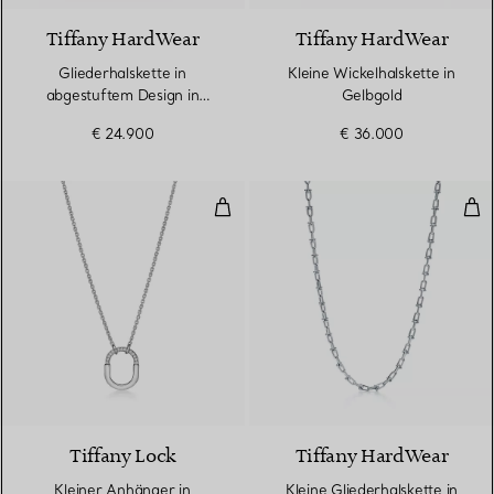
Tiffany HardWear
Tiffany HardWear
Gliederhalskette in
Kleine Wickelhalskette in
abgestuftem Design in
Gelbgold
Roségold
€ 24.900
€ 36.000
Kleiner Anhänger in Weißgold m
Klei
3 Materialien
Tiffany Lock
Tiffany HardWear
Kleiner Anhänger in
Kleine Gliederhalskette in