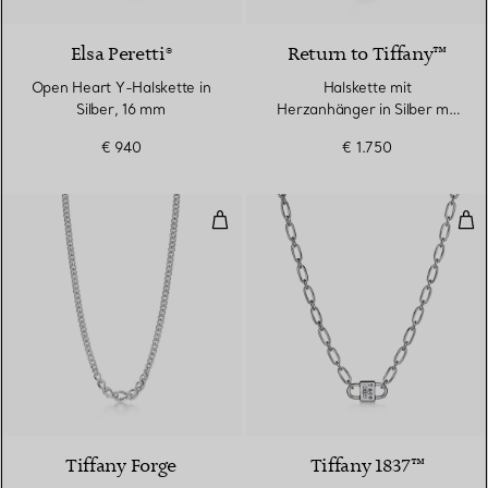
Elsa Peretti®
Return to Tiffany™
Open Heart Y-Halskette in
Halskette mit
Silber, 16 mm
Herzanhänger in Silber mit
einem Diamanten, Medium
€ 940
€ 1.750
Abgestufte Gliederhalskette in h
Klei
Tiffany Forge
Tiffany 1837™