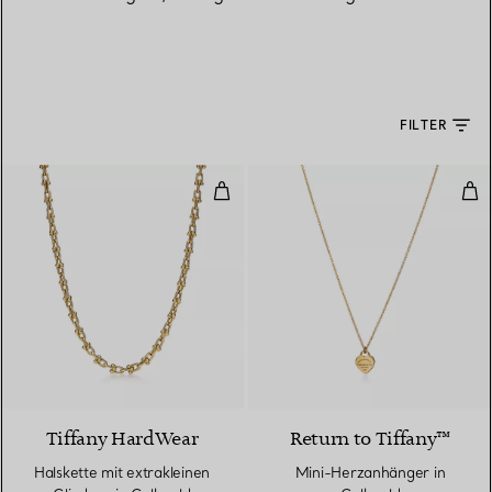
FILTER
Halskette mit extrakleinen Gliede
Min
Tiffany HardWear
Return to Tiffany™
Halskette mit extrakleinen
Mini-Herzanhänger in