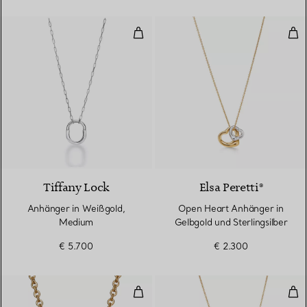
Anhänger in Weißgold, Medium
Ope
3 Materialien
Tiffany Lock
Elsa Peretti®
Anhänger in Weißgold,
Open Heart Anhänger in
Medium
Gelbgold und Sterlingsilber
€ 5.700
€ 2.300
Full Heart Anhänger in Gelbgold
Ope