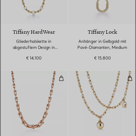
Tiffany HardWear
Tiffany Lock
Gliederhalskette in
Anhänger in Gelbgold mit
abgestuftem Design in
Pavé-Diamanten, Medium
Gelbgold mit
€ 14.100
€ 15.800
Süßwasserperlen
Gliederhalskette in abgestuftem
Kle
2 Materialien