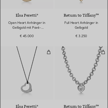
2 Materialien
Elsa Peretti®
Return to Tiffany™
Open Heart Anhänger in
Full Heart Anhänger in
Gelbgold mit Pavé-
Gelbgold
Diamanten und schwarzer
€ 45.000
€ 3.250
Seide
Open Heart Anhänger in Platin 
Full
2 Materialien
Elsa Peretti®
Return to Tiffany™