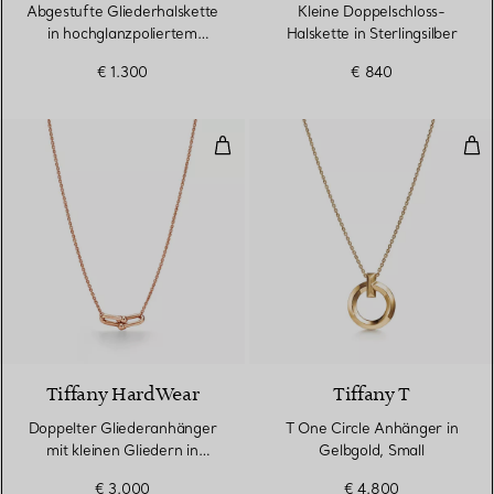
Abgestufte Gliederhalskette
Kleine Doppelschloss-
in hochglanzpoliertem
Halskette in Sterlingsilber
Sterlingsilber
€ 1.300
€ 840
Doppelter Gliederanhänger mit kl
T O
2 Materialien
Tiffany HardWear
Tiffany T
Doppelter Gliederanhänger
T One Circle Anhänger in
mit kleinen Gliedern in
Gelbgold, Small
Roségold.
€ 3.000
€ 4.800