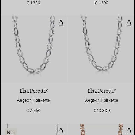
€ 1.350
€ 1.200
Aegean Halskette
Aeg
Elsa Peretti®
Elsa Peretti®
Aegean Halskette
Aegean Halskette
€ 7.450
€ 10.300
Diamant-Halskette in Platin
Hal
Neu