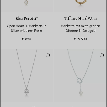
Elsa Peretti®
Tiffany HardWear
Open Heart Y-Halskette in
Halskette mit mittelgroßen
Silber mit einer Perle
Gliedern in Gelbgold
€ 890
€ 19.500
Mini-Herzanhänger in Sterlingsi
Ope