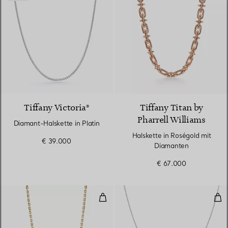
Tiffany Victoria®
Tiffany Titan by
Pharrell Williams
Diamant-Halskette in Platin
Halskette in Roségold mit
€ 39.000
Diamanten
€ 67.000
Makers Gliederkette in 18 Karat 
Pla