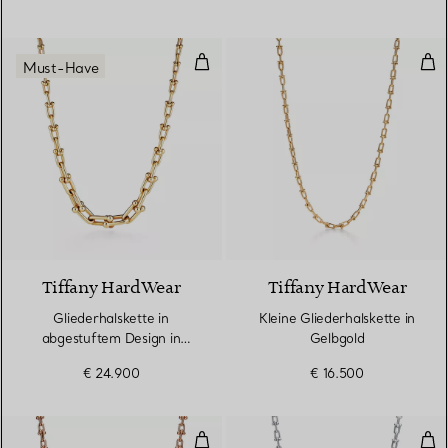
Gliederhalskette in abgestuftem 
Klei
Must-Have
2 Materialien
Tiffany HardWear
Tiffany HardWear
Gliederhalskette in
Kleine Gliederhalskette in
abgestuftem Design in
Gelbgold
Gelbgold
€ 24.900
€ 16.500
Halskette mit extrakleinen Gliede
Glie