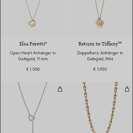
2 Materialien
Elsa Peretti®
Return to Tiffany™
Open Heart Anhänger in
Doppelherz-Anhänger in
Gelbgold, 11 mm
Gelbgold, Mini
€ 1.500
€ 1.950
Open Heart Y-Halskette in Silber
Hal