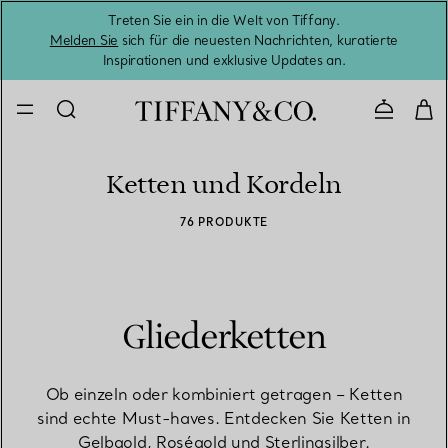
Treten Sie ein in die Welt von Tiffany.
Vom S
Melden Sie
sich für die neuesten Nachrichten, kuratierte
Inspirationen und exklusive Updates an.
Kontaktie
Ketten und Kordeln
76 PRODUKTE
Gliederketten
Ob einzeln oder kombiniert getragen – Ketten
sind echte Must-haves. Entdecken Sie Ketten in
Gelbgold, Roségold und Sterlingsilber.