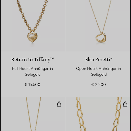
Return to Tiffany™
Elsa Peretti®
Full Heart Anhänger in
Open Heart Anhänger in
Gelbgold
Gelbgold
€ 15.500
€ 2.200
Open Heart Anhänger in Gelbgol
Aeg