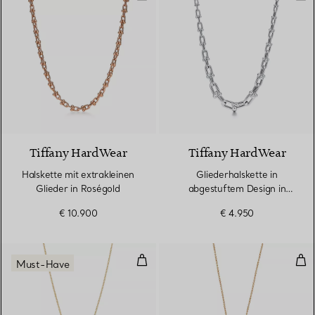
2 Materialien
Tiffany HardWear
Tiffany HardWear
Halskette mit extrakleinen
Gliederhalskette in
Glieder in Roségold
abgestuftem Design in
Sterlingsilber
€ 10.900
€ 4.950
Open Heart Anhänger in Gelbgol
Dop
Must-Have