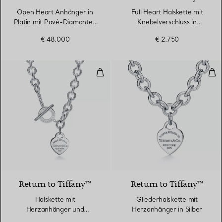
Open Heart Anhänger in
Full Heart Halskette mit
Platin mit Pavé-Diamanten
Knebelverschluss in
und schwarzer Seide
Sterlingsilber
€ 48.000
€ 2.750
Halskette mit Herzanhänger und K
Gli
Return to Tiffany™
Return to Tiffany™
Halskette mit
Gliederhalskette mit
Herzanhänger und
Herzanhänger in Silber
Knebelverschluss in Silber