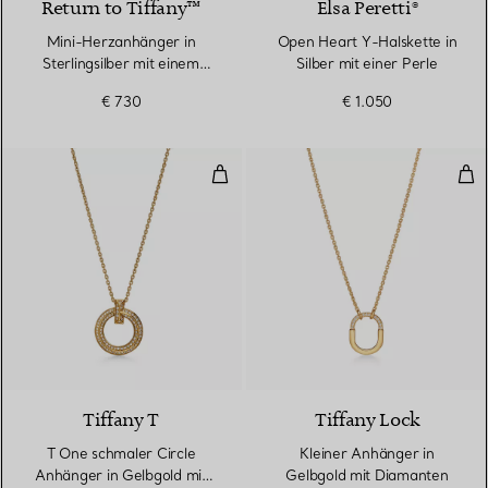
Return to Tiffany™
Elsa Peretti®
Mini-Herzanhänger in
Open Heart Y-Halskette in
Sterlingsilber mit einem
Silber mit einer Perle
Diamanten
€ 730
€ 1.050
T One schmaler Circle Anhänger
Kle
3 Materialien
Tiffany T
Tiffany Lock
T One schmaler Circle
Kleiner Anhänger in
Anhänger in Gelbgold mit
Gelbgold mit Diamanten