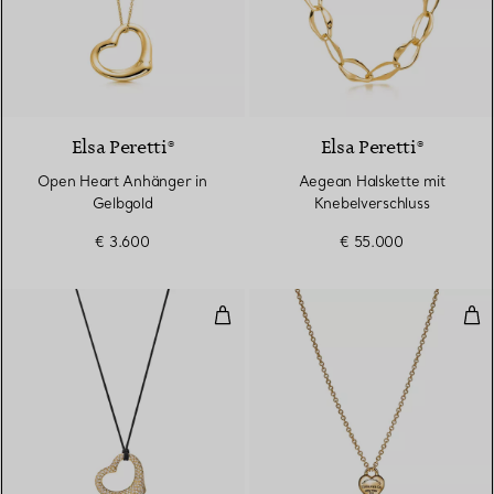
2 Materialien
Elsa Peretti®
Elsa Peretti®
Open Heart Anhänger in
Aegean Halskette mit
Gelbgold
Knebelverschluss
€ 3.600
€ 55.000
Open Heart Anhänger in Gelbgol
Ful