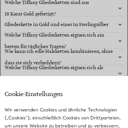
Welche Tiffany Gliederketten sind aus
Kombinationen?
Nach welchen Kriterien wähle ich zwischen einer
18 Karat Gold gefertigt?
Gliederkette in Gold und einer in Sterlingsilber
Welche Tiffany Gliederketten eignen sich am
aus?
besten für tägliches Tragen?
Wie kann ich edle Halsketten kombinieren, ohne
dass sie sich verheddern?
Welche Tiffany Gliederketten eignen sich als
aufmerksames Geschenk?
Was ist bei der Pflege und Reinigung einer edlen
Cookie-Einstellungen
Gliederkette zu beachten?
Wir verwenden Cookies und ähnliche Technologien
STARTSEITE
SCHMUCK
HALSKETTEN & ANHÄNGER
KETTEN UND KORDELN
(„Cookies“), einschließlich Cookies von Drittparteien,
um unsere Website zu betreiben und zu verbessern,