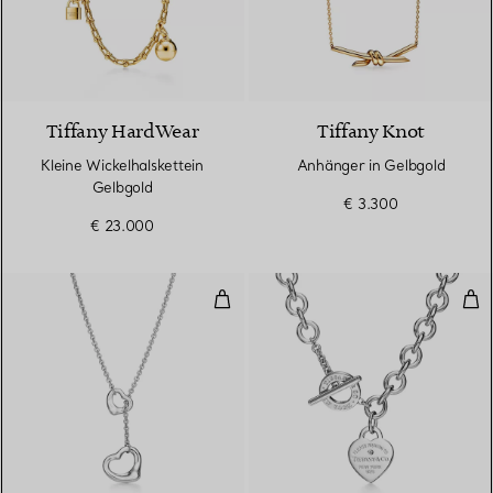
2 Materialien
Tiffany HardWear
Tiffany Knot
Kleine Wickelhalskettein
Anhänger in Gelbgold
Gelbgold
€ 3.300
€ 23.000
Open Heart Y-Halskette in Silbe
Hal