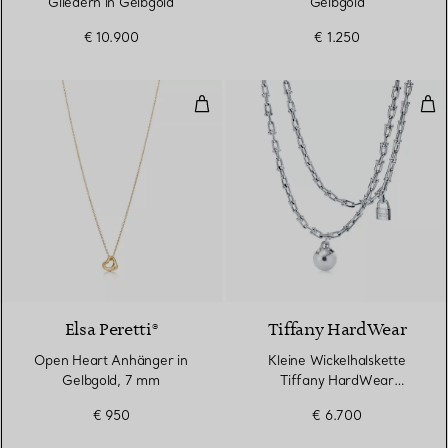
Gliedern in Gelbgold
Gelbgold
€ 10.900
€ 1.250
Open Heart Anhänger in Gelbgol
Kle
2 Materialien
Elsa Peretti®
Tiffany HardWear
Open Heart Anhänger in
Kleine Wickelhalskette
Gelbgold, 7 mm
Tiffany HardWear
Kugelhalskette in
€ 950
€ 6.700
Sterlingsilber