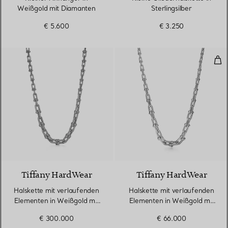
Weißgold mit Diamanten
Sterlingsilber
€ 5.600
€ 3.250
Hal
3 Materialien
Tiffany HardWear
Tiffany HardWear
Halskette mit verlaufenden
Halskette mit verlaufenden
Elementen in Weißgold mit
Elementen in Weißgold mit
Diamanten
Diamanten
€ 300.000
€ 66.000