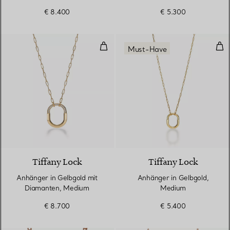
Pavé-Diamanten
€ 8.400
€ 5.300
Anhänger in Gelbgold mit Diam
Anh
Must-Have
3 Materialien
Tiffany Lock
Tiffany Lock
Anhänger in Gelbgold mit
Anhänger in Gelbgold,
Diamanten, Medium
Medium
€ 8.700
€ 5.400