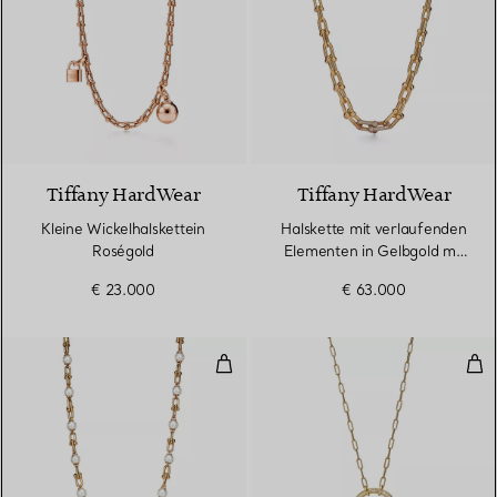
2 Materialien
Tiffany HardWear
Tiffany HardWear
Kleine Wickelhalskettein
Halskette mit verlaufenden
Roségold
Elementen in Gelbgold mit
Diamanten
€ 23.000
€ 63.000
Gliederhalskette in abgestuftem
Anh