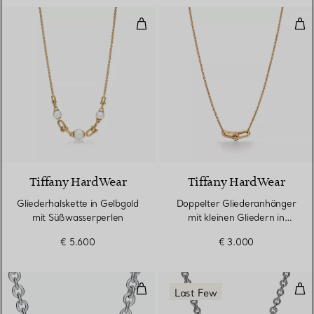
Gliederhalskette in Gelbgold mi
Dop
Tiffany HardWear
Tiffany HardWear
Gliederhalskette in Gelbgold
Doppelter Gliederanhänger
mit Süßwasserperlen
mit kleinen Gliedern in
Gelbgold
€ 5.600
€ 3.000
Ketten-Collier mit Herzanhänger 
Full
Last Few