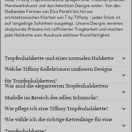
Handwerkskunst und durchdachten Designs wider. Von den
fließenden Formen von Elsa Peretti bis hin zur
architektonischen Klarheit von T by Tiffany – jedes Stück ist
auf langlebige Schönheit ausgelegt. Unsere Designs vereinen
skulpturale Präsenz mit raffinierter Tragbarkeit und machen
jede Halskette zum Ausdruck zeitloser Kunstfertigkeit.
Was ist der Unterschied zwischen einer
Tropfenhalskette und einer normalen Halskette
Welche Tiffany Kollektionen umfassen Designs
mit Anhänger?
für Tropfenhalsketten?
Was sind die elegantesten Tropfenhalsketten-
Modelle im Bereich des edlen Schmucks?
Wie pflege ich eine Tiffany Tropfenhalskette?
Wie wähle ich die richtige Kettenlänge für eine
Ist eine Tiffany Tropfenhalskette ein
Tropfenhalskette?