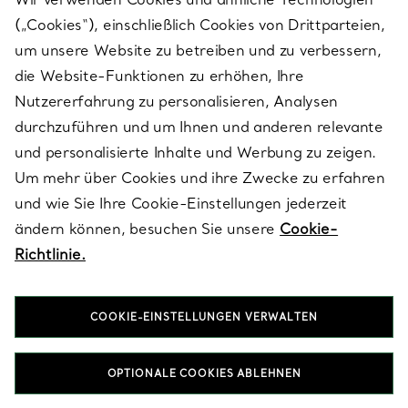
(„Cookies“), einschließlich Cookies von Drittparteien,
SERVICES
um unsere Website zu betreiben und zu verbessern,
die Website-Funktionen zu erhöhen, Ihre
Nutzererfahrung zu personalisieren, Analysen
ÜBER TIFFANY & CO.
durchzuführen und um Ihnen und anderen relevante
und personalisierte Inhalte und Werbung zu zeigen.
Um mehr über Cookies und ihre Zwecke zu erfahren
RECHTLICHE HINWEISE
und wie Sie Ihre Cookie-Einstellungen jederzeit
ändern können, besuchen Sie unsere
Cookie-
Richtlinie.
FOLGEN SIE UNS
COOKIE-EINSTELLUNGEN VERWALTEN
Standort ändern:
OPTIONALE COOKIES ABLEHNEN
T&Co. 2026