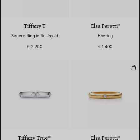
2 Materialien
Tiffany T
Elsa Peretti®
Square Ring in Roségold
Ehering
€ 2.900
€ 1.400
Ban
2 Materialien
Tiffany True™
Elsa Peretti®