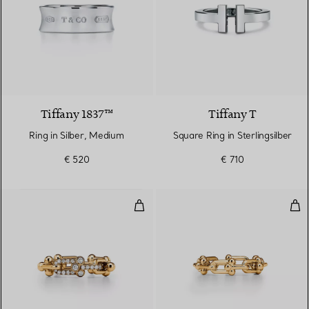
2 Farben
Tiffany 1837™
Tiffany T
Ring in Silber, Medium
Square Ring in Sterlingsilber
€ 520
€ 710
Ring mit kleinen Gliedern in Gel
Ring