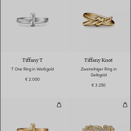
3 Materialien
Tiffany T
Tiffany Knot
T One Ring in Weißgold
Zweireihiger Ring in
Gelbgold
€ 2.000
€ 3.250
T One Ring in Gelbgold
Rin