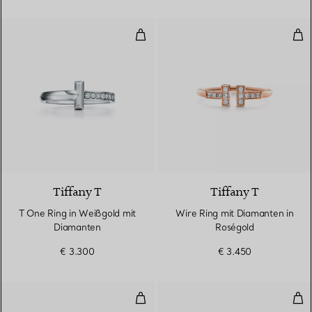
T One Ring in Weißgold mit Dia
Wir
3 Materialien
Tiffany T
Tiffany T
T One Ring in Weißgold mit
Wire Ring mit Diamanten in
Diamanten
Roségold
€ 3.300
€ 3.450
T One Ring in Weißgold
Zwe