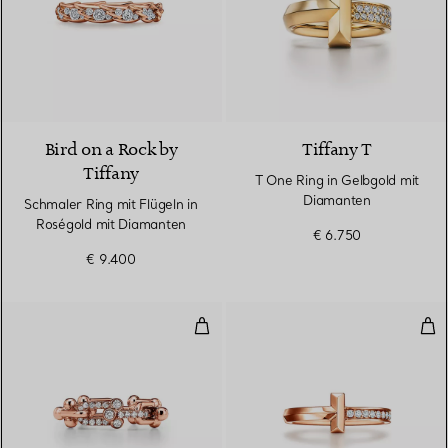
2 Materialien
Bird on a Rock by
Tiffany T
Tiffany
T One Ring in Gelbgold mit
Diamanten
Schmaler Ring mit Flügeln in
Roségold mit Diamanten
€ 6.750
€ 9.400
Ring mit kleinen Gliedern in Ros
T O