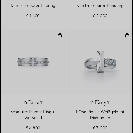
Kombinierbarer Ehering
Kombinierbarer Bandring
€ 1.600
€ 2.000
Schmaler Diamantring in Weißgo
T O
2 Materialien
Tiffany T
Tiffany T
Schmaler Diamantring in
T One Ring in Weißgold mit
Weißgold
Diamanten
€ 4.800
€ 7.000