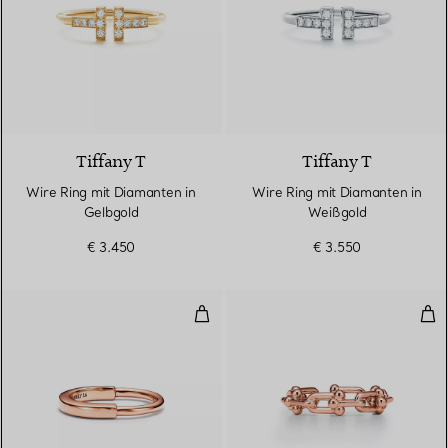
3 Materialien
Tiffany T
Tiffany T
Wire Ring mit Diamanten in
Wire Ring mit Diamanten in
Gelbgold
Weißgold
€ 3.450
€ 3.550
Ring in Roségold
Rin