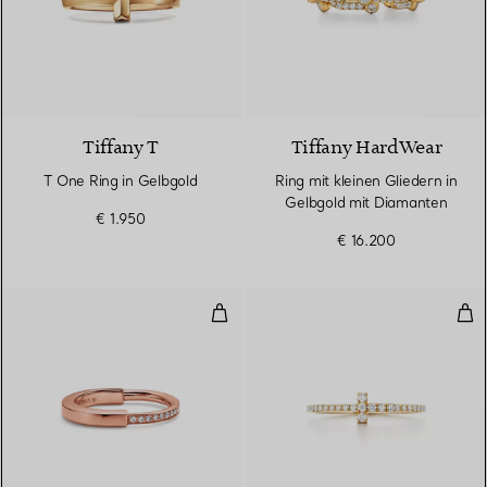
3 Materialien
Tiffany T
Tiffany HardWear
T One Ring in Gelbgold
Ring mit kleinen Gliedern in
Gelbgold mit Diamanten
€ 1.950
€ 16.200
Ring in Roségold mit Diamanten
Wir