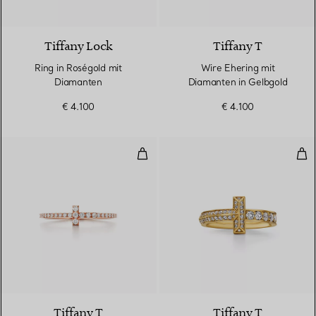
3 Materialien
Tiffany Lock
Tiffany T
Ring in Roségold mit
Wire Ehering mit
Diamanten
Diamanten in Gelbgold
€ 4.100
€ 4.100
Wire Ehering mit Diamanten in R
T O
3 Materialien
Tiffany T
Tiffany T