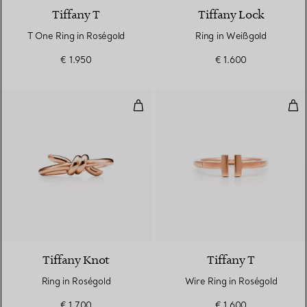
Tiffany T
Tiffany Lock
T One Ring in Roségold
Ring in Weißgold
€ 1.950
€ 1.600
Ring in Roségold
Wir
2 Materialien
Tiffany Knot
Tiffany T
Ring in Roségold
Wire Ring in Roségold
€ 1.700
€ 1.600