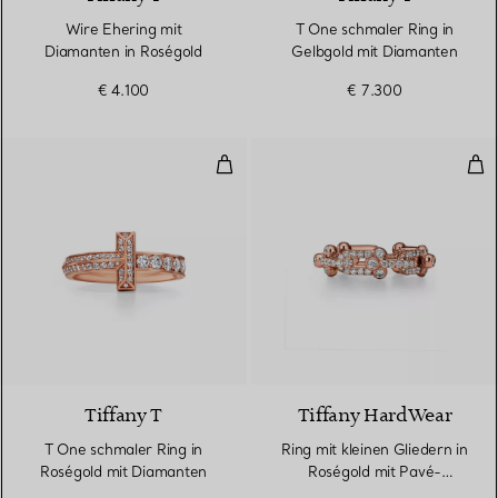
Wire Ehering mit
T One schmaler Ring in
Diamanten in Roségold
Gelbgold mit Diamanten
€ 4.100
€ 7.300
T One schmaler Ring in Roségol
Rin
3 Materialien
Tiffany T
Tiffany HardWear
T One schmaler Ring in
Ring mit kleinen Gliedern in
Roségold mit Diamanten
Roségold mit Pavé-
Diamanten