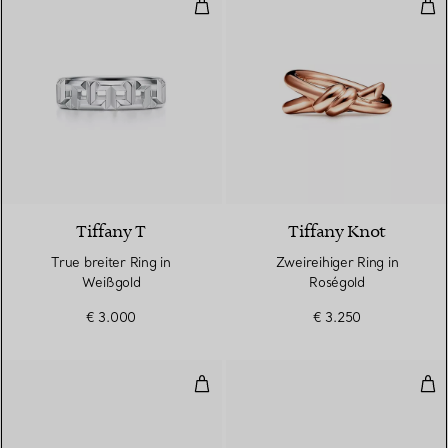
True breiter Ring in Weißgold
Zwe
3 Materialien
Tiffany T
Tiffany Knot
True breiter Ring in
Zweireihiger Ring in
Weißgold
Roségold
€ 3.000
€ 3.250
Wire Ring mit Diamanten in Gelb
Wir