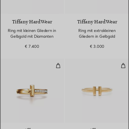
3 Materialien
Tiffany HardWear
Tiffany HardWear
Ring mit kleinen Gliedern in
Ring mit extrakleinen
Gelbgold mit Diamanten
Gliedern in Gelbgold
€ 7.400
€ 3.000
T One Ring in Gelbgold mit Diam
Wir
3 Materialien