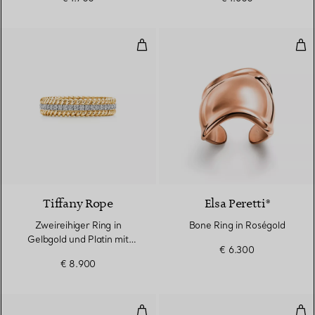
Zweireihiger Ring in Gelbgold un
Bon
3 Materialien
Tiffany Rope
Elsa Peretti®
Zweireihiger Ring in
Bone Ring in Roségold
Gelbgold und Platin mit
€ 6.300
Diamanten
€ 8.900
Split Ring in Roségold
Spl