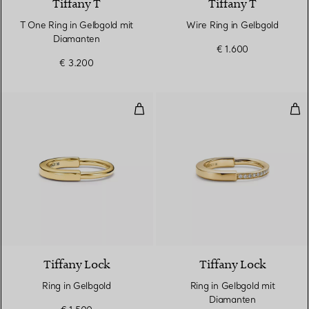
Tiffany T
Tiffany T
T One Ring in Gelbgold mit
Wire Ring in Gelbgold
Diamanten
€ 1.600
€ 3.200
Ring in Gelbgold
Rin
3 Materialien
Tiffany Lock
Tiffany Lock
Ring in Gelbgold
Ring in Gelbgold mit
Diamanten