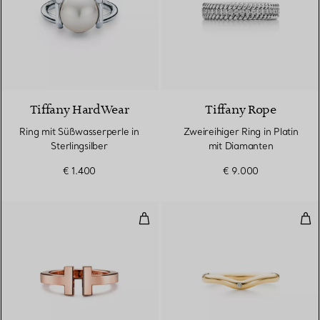
Tiffany HardWear
Tiffany Rope
Ring mit Süßwasserperle in
Zweireihiger Ring in Platin
Sterlingsilber
mit Diamanten
€ 1.400
€ 9.000
Square Ring in Roségold
Ehe