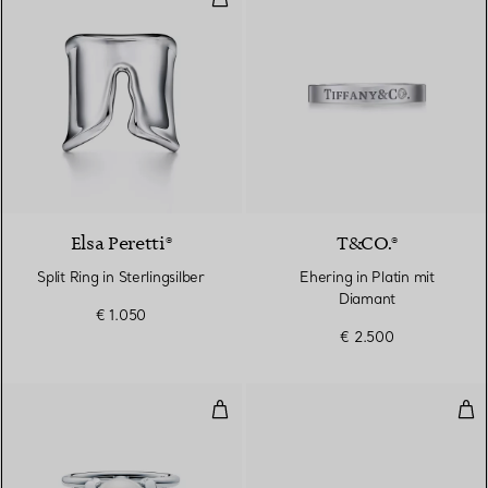
Elsa Peretti®
T&CO.®
Split Ring in Sterlingsilber
Ehering in Platin mit
Diamant
€ 1.050
€ 2.500
Ring mit Süßwasserperle in Sterli
Zwe