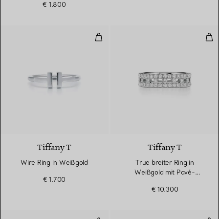
€ 1.800
Wire Ring in Weißgold
Tru
3 Materialien
Tiffany T
Tiffany T
Wire Ring in Weißgold
True breiter Ring in
Weißgold mit Pavé-
€ 1.700
Diamanten
€ 10.300