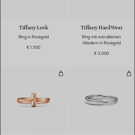
3 Materialien
Tiffany Lock
Tiffany HardWear
Ring in Roségold
Ring mit extrakleinen
Gliedern in Roségold
€ 1.500
€ 3.000
T One Ring in Roségold
Rin
3 Materialien