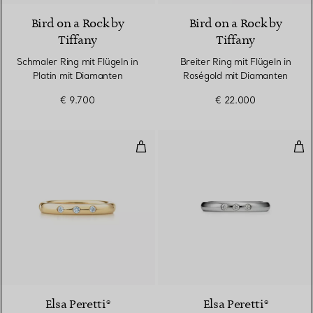
Bird on a Rock by
Bird on a Rock by
Tiffany
Tiffany
Schmaler Ring mit Flügeln in
Breiter Ring mit Flügeln in
Platin mit Diamanten
Roségold mit Diamanten
€ 9.700
€ 22.000
Kombinierbarer Ehering
Kom
Elsa Peretti®
Elsa Peretti®