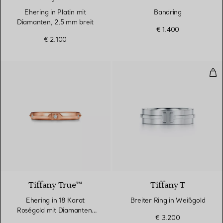
Ehering in Platin mit
Bandring
Diamanten, 2,5 mm breit
€ 1.400
€ 2.100
Bre
2 Materialien
Tiffany True™
Tiffany T
Ehering in 18 Karat
Breiter Ring in Weißgold
Roségold mit Diamanten,
€ 3.200
2,5 mm breit