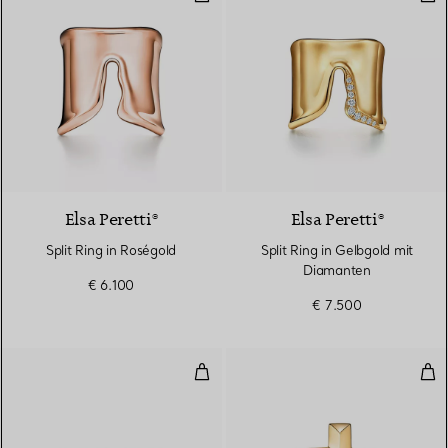
2 Materialien
Elsa Peretti®
Elsa Peretti®
Split Ring in Roségold
Split Ring in Gelbgold mit
Diamanten
€ 6.100
€ 7.500
Schmaler Ring mit Flügeln in Ro
T O