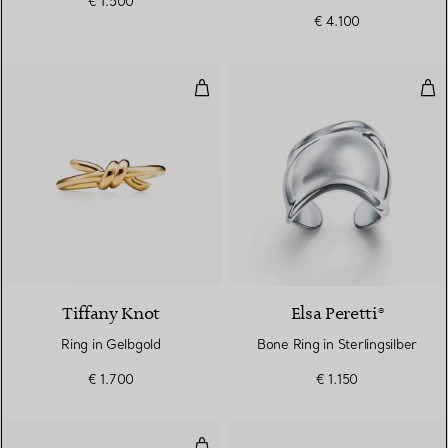
€ 1.500
€ 4.100
Ring in Gelbgold
Bone
2 Materialien
Tiffany Knot
Elsa Peretti®
Ring in Gelbgold
Bone Ring in Sterlingsilber
€ 1.700
€ 1.150
Split Ring in Sterlingsilber