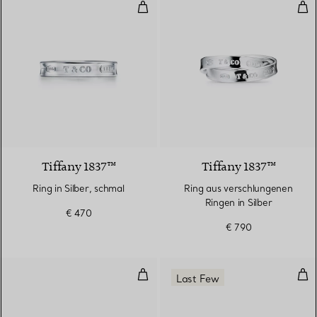
Ring in Silber, schmal
Rin
Tiffany 1837™
Tiffany 1837™
Ring in Silber, schmal
Ring aus verschlungenen
Ringen in Silber
€ 470
€ 790
Ring in Silber, Medium
Squa
Last Few