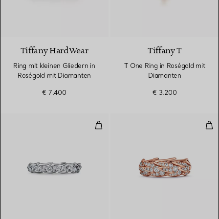
3 Materialien
Tiffany HardWear
Tiffany T
Ring mit kleinen Gliedern in
T One Ring in Roségold mit
Roségold mit Diamanten
Diamanten
€ 7.400
€ 3.200
Schmaler Ring mit Flügeln in Pla
Bre
2 Materialien