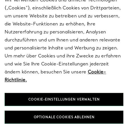
(„Cookies“), einschließlich Cookies von Drittparteien,
SERVICES
um unsere Website zu betreiben und zu verbessern,
die Website-Funktionen zu erhöhen, Ihre
Nutzererfahrung zu personalisieren, Analysen
ÜBER TIFFANY & CO.
durchzuführen und um Ihnen und anderen relevante
und personalisierte Inhalte und Werbung zu zeigen.
Um mehr über Cookies und ihre Zwecke zu erfahren
RECHTLICHE HINWEISE
und wie Sie Ihre Cookie-Einstellungen jederzeit
ändern können, besuchen Sie unsere
Cookie-
Richtlinie.
FOLGEN SIE UNS
COOKIE-EINSTELLUNGEN VERWALTEN
Standort ändern:
OPTIONALE COOKIES ABLEHNEN
T&Co. 2026