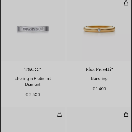
Ban
T&CO.®
Elsa Peretti®
Ehering in Platin mit
Bandring
Diamant
€ 1.400
€ 2.500
Kombinierbarer Ehering
Kom