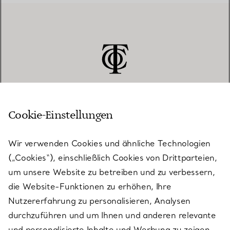
Cookie-Einstellungen
KUNDENSERVICE
Wir verwenden Cookies und ähnliche Technologien
(„Cookies“), einschließlich Cookies von Drittparteien,
SERVICES
um unsere Website zu betreiben und zu verbessern,
die Website-Funktionen zu erhöhen, Ihre
Nutzererfahrung zu personalisieren, Analysen
ÜBER TIFFANY & CO.
durchzuführen und um Ihnen und anderen relevante
und personalisierte Inhalte und Werbung zu zeigen.