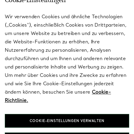
Cookie-Einstellungen
KUNDENSERVICE
Wir verwenden Cookies und ähnliche Technologien
(„Cookies“), einschließlich Cookies von Drittparteien,
SERVICES
um unsere Website zu betreiben und zu verbessern,
die Website-Funktionen zu erhöhen, Ihre
Nutzererfahrung zu personalisieren, Analysen
ÜBER TIFFANY & CO.
durchzuführen und um Ihnen und anderen relevante
und personalisierte Inhalte und Werbung zu zeigen.
Um mehr über Cookies und ihre Zwecke zu erfahren
RECHTLICHE HINWEISE
und wie Sie Ihre Cookie-Einstellungen jederzeit
ändern können, besuchen Sie unsere
Cookie-
Richtlinie.
FOLGEN SIE UNS
COOKIE-EINSTELLUNGEN VERWALTEN
Standort ändern: