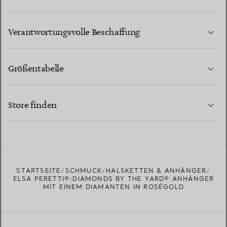
MEHR ERFAHREN
Verantwortungsvolle Beschaffung
Größentabelle
KONTAKTIEREN SIE UNS
MEHR ERFAHREN
Store finden
MEHR ERFAHREN
EINEN STORE IN IHRER NÄHE FINDEN
STARTSEITE
SCHMUCK
HALSKETTEN & ANHÄNGER
ELSA PERETTI®:DIAMONDS BY THE YARD® ANHÄNGER
MIT EINEM DIAMANTEN IN ROSÉGOLD