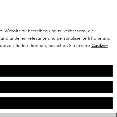
ionen und exklusive Updates an.
Kontaktieren Sie un
Melden Sie sich
re Website zu betreiben und zu verbessern, die
und anderen relevante und personalisierte Inhalte und
ederzeit ändern können, besuchen Sie unsere
Cookie-