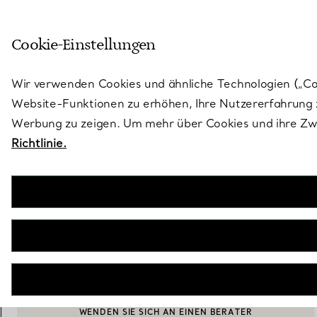
Treten Sie ein in die Welt von 
Cookie-Einstellungen
Gehen Sie auf die Seite „Stores“
Wir verwenden Cookies und ähnliche Technologien („Cook
Website-Funktionen zu erhöhen, Ihre Nutzererfahrung z
Werbung zu zeigen. Um mehr über Cookies und ihre Zwe
Richtlinie.
Elsa Peretti®
Diamonds by the Yard® Anhänger mit einem Diamanten in
Roségold
€ 1.250
inkl. MwSt
IN DEN WARENKORB LEGEN
BOOK AN APPOINTMENT