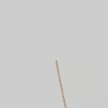
IN VEREINBAREN
Partnerringe
Eternity Ringe
inem Tiffany-Diamantenexperten.