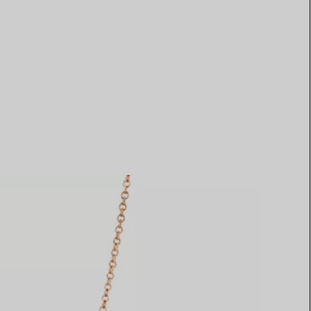
Elsa Peretti®
Tipps zur Auswahl eines
Eherings