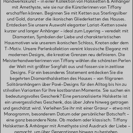
Handwerkskunst – in einer Kollektion von Halsketten & Anhänger
mit Amethyste, wie sie nur die Künstlerinnen von Tiffany
erschaffen können. Beginnen Sie mit Ketten aus Sterlingsilber
und Gold, darunter die ikonischen Gliederketten des Hauses.
Entdecken Sie unsere Auswahl eleganter Lariat-Ketten sowie
kurzer und langer Anhänger – ideal zum Layering – veredelt mit
Diamanten, Symbolen der Liebe und charakteristischen
Hausmotiven wie unserem ikonischen Schloss, Knoten oder dem
T-Motiv. Unsere Perlenkollektion vereint klassische Eleganz mit
modernen Designs, die kreative Grenzen neu definieren. Die
Meisterhandwerkerinnen von Tiffany wählen die schönsten Perlen
der Welt mit größter Sorgfalt aus und fassen sie in zeitlose
Designs. Für ein besonderes Statement entdecken Sie die
begehrten Diamanthalsketten des Hauses – von filigranen
Solitäranhängern über Pavé-Designs für den Alltag bis hin zu
stilvollen Varianten für Ihre kostbarsten Momente. Sie suchen ein
bedeutungsvolles Geschenk? Eine personalisierte Halskette ist
ein unvergessliches Geschenk, das über Jahre hinweg getragen
und geschätzt wird. Verleihen Sie ihr mit einer Gravur – etwa mit
Monogramm, besonderem Datum oder persönlicher Botschaft –
eine ganz besondere Note. Ob modern oder klassisch: Tiffany
Halsketten & Anhänger mit Amethyste sind Ausdruck der Liebe –
gemacht, um über Generationen hinweg zu bestehen.