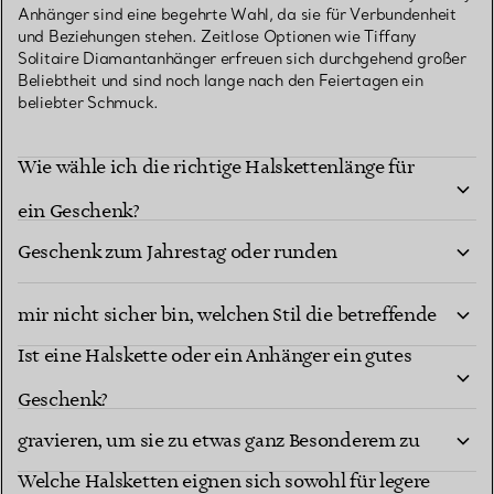
Anhänger sind eine begehrte Wahl, da sie für Verbundenheit
und Beziehungen stehen. Zeitlose Optionen wie Tiffany
Solitaire Diamantanhänger erfreuen sich durchgehend großer
Beliebtheit und sind noch lange nach den Feiertagen ein
beliebter Schmuck.
Wie wähle ich die richtige Halskettenlänge für
Welche Halsketten eignen sich am besten als
ein Geschenk?
Geschenk zum Jahrestag oder runden
Welche Halsketten sind die beste Wahl, wenn ich
Geburtstag?
mir nicht sicher bin, welchen Stil die betreffende
Ist eine Halskette oder ein Anhänger ein gutes
Person bevorzugt?
Kann ich eine Halskette personalisieren oder
Geschenk?
gravieren, um sie zu etwas ganz Besonderem zu
Welche Halsketten eignen sich sowohl für legere
machen?