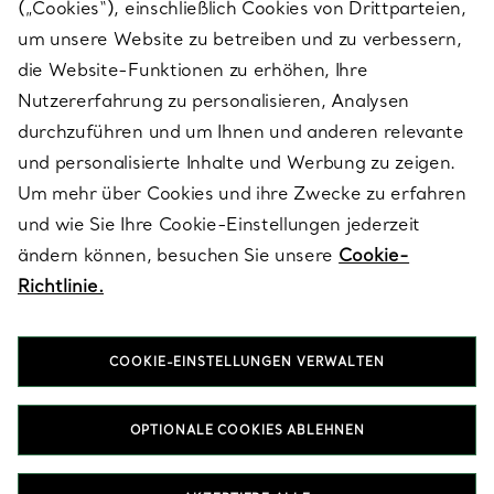
(„Cookies“), einschließlich Cookies von Drittparteien,
SERVICES
um unsere Website zu betreiben und zu verbessern,
die Website-Funktionen zu erhöhen, Ihre
Nutzererfahrung zu personalisieren, Analysen
ÜBER TIFFANY & CO.
durchzuführen und um Ihnen und anderen relevante
und personalisierte Inhalte und Werbung zu zeigen.
Um mehr über Cookies und ihre Zwecke zu erfahren
RECHTLICHE HINWEISE
und wie Sie Ihre Cookie-Einstellungen jederzeit
ändern können, besuchen Sie unsere
Cookie-
Richtlinie.
FOLGEN SIE UNS
COOKIE-EINSTELLUNGEN VERWALTEN
Standort ändern:
OPTIONALE COOKIES ABLEHNEN
T&Co. 2026