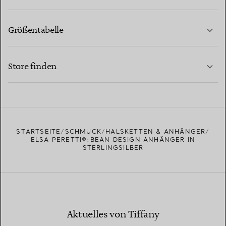
Größentabelle
KONTAKTIEREN SIE UNS
MEHR ERFAHREN
Store finden
MEHR ERFAHREN
EINEN STORE IN IHRER NÄHE FINDEN
STARTSEITE
SCHMUCK
HALSKETTEN & ANHÄNGER
ELSA PERETTI®:BEAN DESIGN ANHÄNGER IN
STERLINGSILBER
Aktuelles von Tiffany