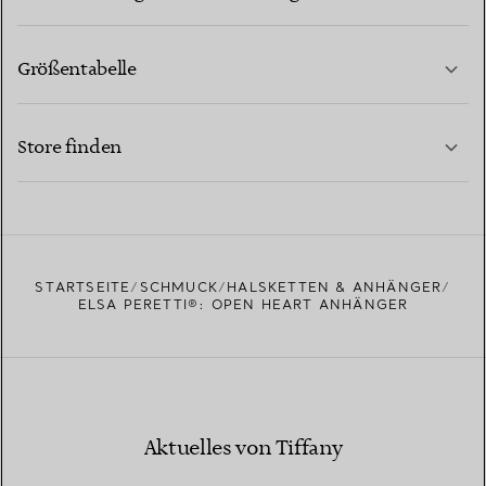
Größentabelle
KONTAKTIEREN SIE UNS
MEHR ERFAHREN
Store finden
MEHR ERFAHREN
EINEN STORE IN IHRER NÄHE FINDEN
STARTSEITE
SCHMUCK
HALSKETTEN & ANHÄNGER
ELSA PERETTI®: OPEN HEART ANHÄNGER
Aktuelles von Tiffany