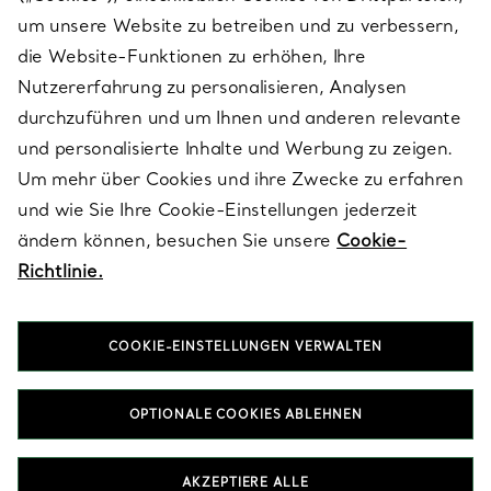
SERVICES
um unsere Website zu betreiben und zu verbessern,
die Website-Funktionen zu erhöhen, Ihre
Nutzererfahrung zu personalisieren, Analysen
ÜBER TIFFANY & CO.
durchzuführen und um Ihnen und anderen relevante
und personalisierte Inhalte und Werbung zu zeigen.
Um mehr über Cookies und ihre Zwecke zu erfahren
RECHTLICHE HINWEISE
und wie Sie Ihre Cookie-Einstellungen jederzeit
ändern können, besuchen Sie unsere
Cookie-
Richtlinie.
FOLGEN SIE UNS
COOKIE-EINSTELLUNGEN VERWALTEN
Standort ändern:
OPTIONALE COOKIES ABLEHNEN
T&Co. 2026
AKZEPTIERE ALLE