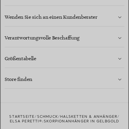
Wenden Sie sich an einen Kundenberater
MEHR ERFAHREN
Verantwortungsvolle Beschaffung
Größentabelle
KONTAKTIEREN SIE UNS
MEHR ERFAHREN
Store finden
MEHR ERFAHREN
EINEN STORE IN IHRER NÄHE FINDEN
STARTSEITE
SCHMUCK
HALSKETTEN & ANHÄNGER
ELSA PERETTI®:SKORPIONANHÄNGER IN GELBGOLD