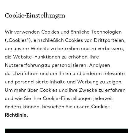
Cookie-Einstellungen
KUNDENSERVICE
Wir verwenden Cookies und ähnliche Technologien
(„Cookies“), einschließlich Cookies von Drittparteien,
SERVICES
um unsere Website zu betreiben und zu verbessern,
die Website-Funktionen zu erhöhen, Ihre
Nutzererfahrung zu personalisieren, Analysen
ÜBER TIFFANY & CO.
durchzuführen und um Ihnen und anderen relevante
und personalisierte Inhalte und Werbung zu zeigen.
Um mehr über Cookies und ihre Zwecke zu erfahren
RECHTLICHE HINWEISE
und wie Sie Ihre Cookie-Einstellungen jederzeit
ändern können, besuchen Sie unsere
Cookie-
Richtlinie.
FOLGEN SIE UNS