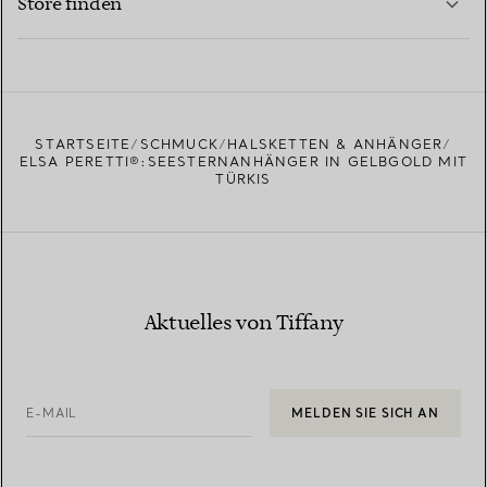
Store finden
MEHR ERFAHREN
EINEN STORE IN IHRER NÄHE FINDEN
STARTSEITE
SCHMUCK
HALSKETTEN & ANHÄNGER
ELSA PERETTI®:SEESTERNANHÄNGER IN GELBGOLD MIT
TÜRKIS
Aktuelles von Tiffany
E-MAIL
MELDEN SIE SICH AN