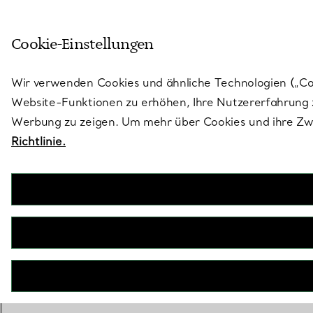
Treten Sie ein in die Welt von 
Cookie-Einstellungen
Gehen Sie auf die Seite „Stores“
Wir verwenden Cookies und ähnliche Technologien („Cook
Website-Funktionen zu erhöhen, Ihre Nutzererfahrung z
Werbung zu zeigen. Um mehr über Cookies und ihre Zwe
Richtlinie.
inkl. MwSt
BOOK AN APPOINTMENT
EINEN KUNDENBERATER KONTAKTIEREN ODER EINEN TERM