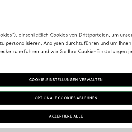
Tiffany.
Melden Sie
sich für die neuesten Nachrichten, kuratierte Inspirat
ies“), einschließlich Cookies von Drittparteien, um unse
u personalisieren, Analysen durchzuführen und um Ihnen 
cke zu erfahren und wie Sie Ihre Cookie-Einstellungen j
COOKIE-EINSTELLUNGEN VERWALTEN
IN VEREINBAREN
OPTIONALE COOKIES ABLEHNEN
AKZEPTIERE ALLE