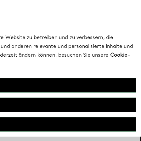
ionen und exklusive Updates an.
Kontaktieren Sie un
Melden Sie sich
re Website zu betreiben und zu verbessern, die
und anderen relevante und personalisierte Inhalte und
ederzeit ändern können, besuchen Sie unsere
Cookie-