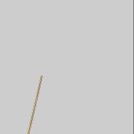
Elsa Peretti®
Tipps zur Auswahl eines
Eherings