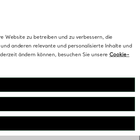
ionen und exklusive Updates an.
Kontaktieren Sie un
Melden Sie sich
re Website zu betreiben und zu verbessern, die
und anderen relevante und personalisierte Inhalte und
ederzeit ändern können, besuchen Sie unsere
Cookie-