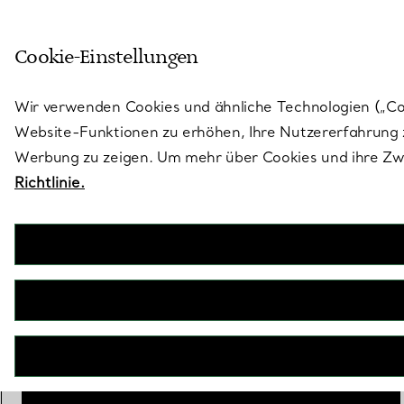
Treten Sie ein in die Welt von 
Cookie-Einstellungen
Gehen Sie auf die Seite „Stores“
Wir verwenden Cookies und ähnliche Technologien („Cook
Website-Funktionen zu erhöhen, Ihre Nutzererfahrung z
Werbung zu zeigen. Um mehr über Cookies und ihre Zwe
Richtlinie.
Return to Tiffany™
Mini-Herzanhänger in Gelbgold mit Diamant
€ 1.650
inkl. MwSt
Personalisierung
Hinzufügen
IN DEN WARENKORB LEGEN