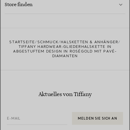
MEHR ERFAHREN
Store finden
MEHR ERFAHREN
EINEN STORE IN IHRER NÄHE FINDEN
STARTSEITE
SCHMUCK
HALSKETTEN & ANHÄNGER
TIFFANY HARDWEAR:GLIEDERHALSKETTE IN
ABGESTUFTEM DESIGN IN ROSÉGOLD MIT PAVÉ-
DIAMANTEN
Aktuelles von Tiffany
E-MAIL
MELDEN SIE SICH AN