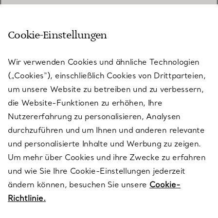
Cookie-Einstellungen
KUNDENSERVICE
Wir verwenden Cookies und ähnliche Technologien
(„Cookies“), einschließlich Cookies von Drittparteien,
SERVICES
um unsere Website zu betreiben und zu verbessern,
die Website-Funktionen zu erhöhen, Ihre
Nutzererfahrung zu personalisieren, Analysen
ÜBER TIFFANY & CO.
durchzuführen und um Ihnen und anderen relevante
und personalisierte Inhalte und Werbung zu zeigen.
Um mehr über Cookies und ihre Zwecke zu erfahren
RECHTLICHE HINWEISE
und wie Sie Ihre Cookie-Einstellungen jederzeit
ändern können, besuchen Sie unsere
Cookie-
Richtlinie.
FOLGEN SIE UNS