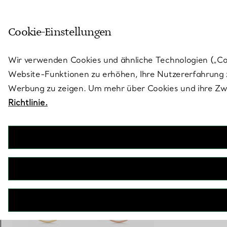
Treten Sie ein in die Welt von 
Cookie-Einstellungen
Gehen Sie auf die Seite „Stores“
Wir verwenden Cookies und ähnliche Technologien („Cook
Website-Funktionen zu erhöhen, Ihre Nutzererfahrung z
Werbung zu zeigen. Um mehr über Cookies und ihre Zwe
Richtlinie.
Tiffany T
Smile mittelgroßer Anhänger in Gelbgold
€ 2.350
inkl. MwSt