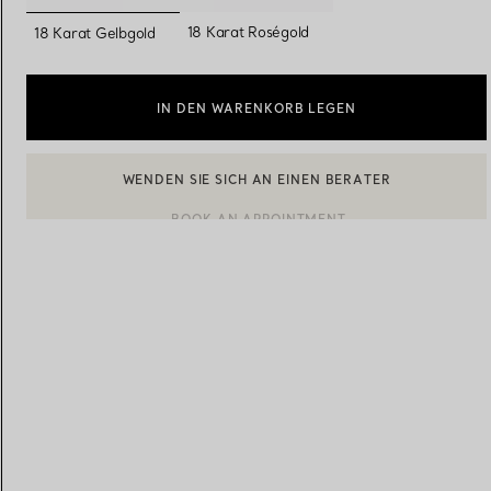
ausgewählt
18 Karat Roségold
18 Karat Gelbgold
Eheringe für Damen
Eheringe für Herren
IN DEN WARENKORB LEGEN
Vereinbaren Sie Ihren
Termin
mit e
BOOK AN APPOINTMENT
EINEN KUNDENBERATER KONTAKTIEREN ODER EINEN TERM