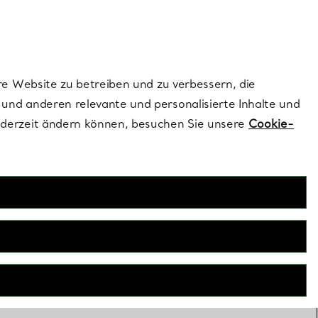
ionen und exklusive Updates an.
Kontaktieren Sie un
Melden Sie sich
re Website zu betreiben und zu verbessern, die
und anderen relevante und personalisierte Inhalte und
ederzeit ändern können, besuchen Sie unsere
Cookie-