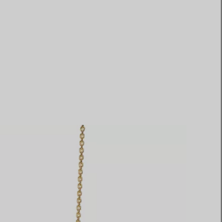
Elsa Peretti®
Tipps zur Auswahl eines
Eherings