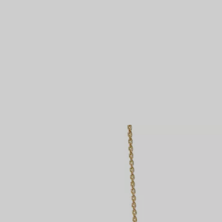
Partnerringe
Eternity Ringe
inem Tiffany-Diamantenexperten.
IN VEREINBAREN