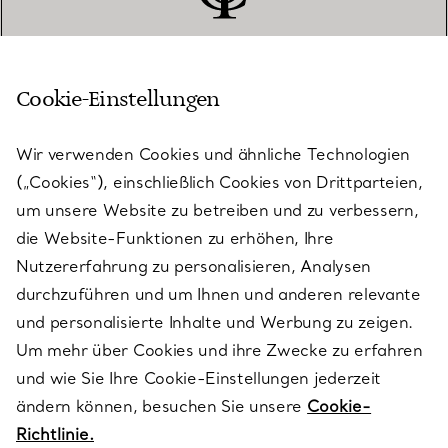
Cookie-Einstellungen
KUNDENSERVICE
Wir verwenden Cookies und ähnliche Technologien
(„Cookies“), einschließlich Cookies von Drittparteien,
SERVICES
um unsere Website zu betreiben und zu verbessern,
die Website-Funktionen zu erhöhen, Ihre
Nutzererfahrung zu personalisieren, Analysen
ÜBER TIFFANY & CO.
durchzuführen und um Ihnen und anderen relevante
und personalisierte Inhalte und Werbung zu zeigen.
Um mehr über Cookies und ihre Zwecke zu erfahren
RECHTLICHE HINWEISE
und wie Sie Ihre Cookie-Einstellungen jederzeit
ändern können, besuchen Sie unsere
Cookie-
Richtlinie.
FOLGEN SIE UNS