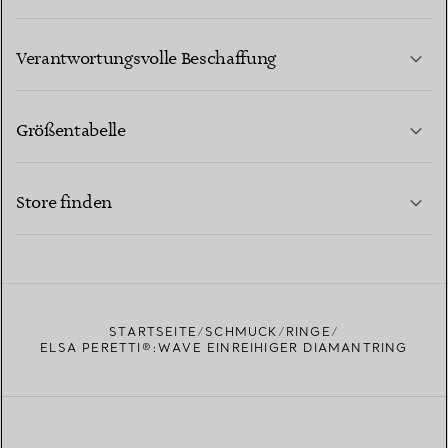
MEHR ERFAHREN
Verantwortungsvolle Beschaffung
Größentabelle
KONTAKTIEREN SIE UNS
MEHR ERFAHREN
Store finden
MEHR ERFAHREN
EINEN STORE IN IHRER NÄHE FINDEN
STARTSEITE
SCHMUCK
RINGE
ELSA PERETTI®:WAVE EINREIHIGER DIAMANTRING