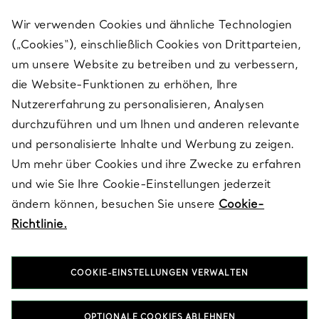
Wir verwenden Cookies und ähnliche Technologien
(„Cookies“), einschließlich Cookies von Drittparteien,
SERVICES
um unsere Website zu betreiben und zu verbessern,
die Website-Funktionen zu erhöhen, Ihre
Nutzererfahrung zu personalisieren, Analysen
ÜBER TIFFANY & CO.
durchzuführen und um Ihnen und anderen relevante
und personalisierte Inhalte und Werbung zu zeigen.
Um mehr über Cookies und ihre Zwecke zu erfahren
RECHTLICHE HINWEISE
und wie Sie Ihre Cookie-Einstellungen jederzeit
ändern können, besuchen Sie unsere
Cookie-
Richtlinie.
FOLGEN SIE UNS
COOKIE-EINSTELLUNGEN VERWALTEN
Standort ändern:
OPTIONALE COOKIES ABLEHNEN