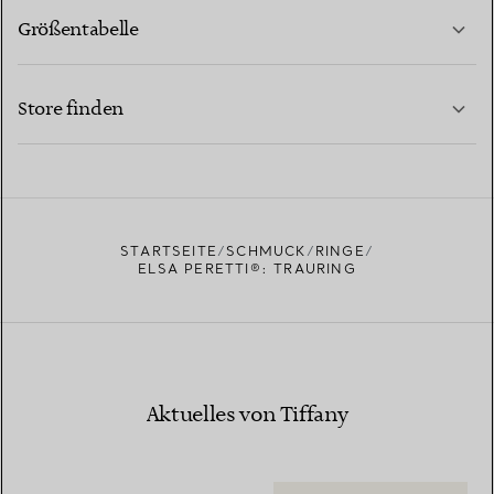
Größentabelle
KONTAKTIEREN SIE UNS
MEHR ERFAHREN
Store finden
MEHR ERFAHREN
EINEN STORE IN IHRER NÄHE FINDEN
STARTSEITE
SCHMUCK
RINGE
ELSA PERETTI®: TRAURING
Aktuelles von Tiffany