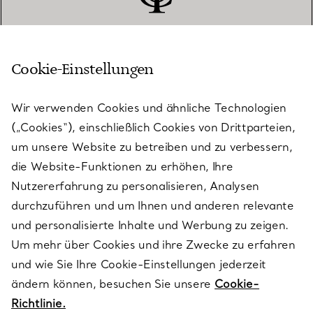
Cookie-Einstellungen
KUNDENSERVICE
Wir verwenden Cookies und ähnliche Technologien
(„Cookies“), einschließlich Cookies von Drittparteien,
SERVICES
um unsere Website zu betreiben und zu verbessern,
die Website-Funktionen zu erhöhen, Ihre
Nutzererfahrung zu personalisieren, Analysen
ÜBER TIFFANY & CO.
durchzuführen und um Ihnen und anderen relevante
und personalisierte Inhalte und Werbung zu zeigen.
Um mehr über Cookies und ihre Zwecke zu erfahren
RECHTLICHE HINWEISE
und wie Sie Ihre Cookie-Einstellungen jederzeit
ändern können, besuchen Sie unsere
Cookie-
Richtlinie.
FOLGEN SIE UNS