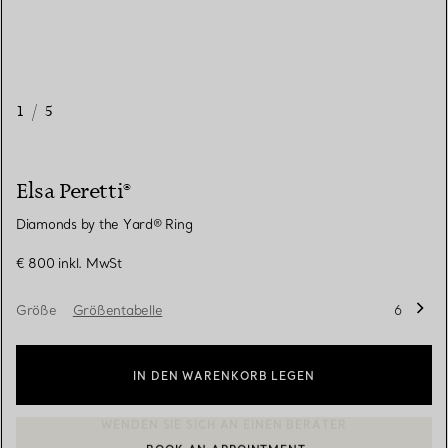
1
/
5
Elsa Peretti®
Diamonds by the Yard® Ring
€ 800
inkl. MwSt
Größe
Größentabelle
6
IN DEN WARENKORB LEGEN
BOOK AN APPOINTMENT