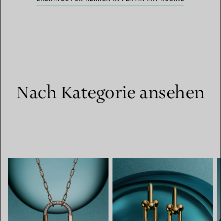
Nach Kategorie ansehen