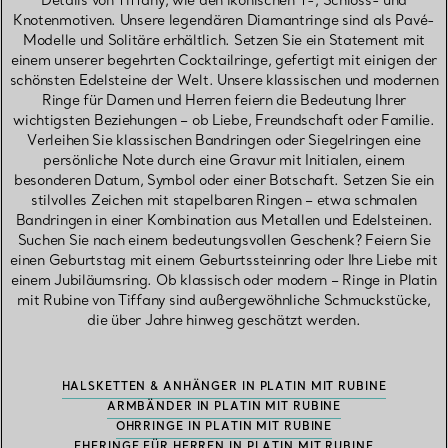
Details von Tiffany, wie den ikonischen T-, Schloss- und
Knotenmotiven. Unsere legendären Diamantringe sind als Pavé-
Modelle und Solitäre erhältlich. Setzen Sie ein Statement mit
einem unserer begehrten Cocktailringe, gefertigt mit einigen der
schönsten Edelsteine der Welt. Unsere klassischen und modernen
Ringe für Damen und Herren feiern die Bedeutung Ihrer
wichtigsten Beziehungen – ob Liebe, Freundschaft oder Familie.
Verleihen Sie klassischen Bandringen oder Siegelringen eine
persönliche Note durch eine Gravur mit Initialen, einem
besonderen Datum, Symbol oder einer Botschaft. Setzen Sie ein
stilvolles Zeichen mit stapelbaren Ringen – etwa schmalen
Bandringen in einer Kombination aus Metallen und Edelsteinen.
Suchen Sie nach einem bedeutungsvollen Geschenk? Feiern Sie
einen Geburtstag mit einem Geburtssteinring oder Ihre Liebe mit
einem Jubiläumsring. Ob klassisch oder modern – Ringe in Platin
mit Rubine von Tiffany sind außergewöhnliche Schmuckstücke,
die über Jahre hinweg geschätzt werden.
HALSKETTEN & ANHÄNGER IN PLATIN MIT RUBINE
ARMBÄNDER IN PLATIN MIT RUBINE
OHRRINGE IN PLATIN MIT RUBINE
EHERINGE FÜR HERREN IN PLATIN MIT RUBINE