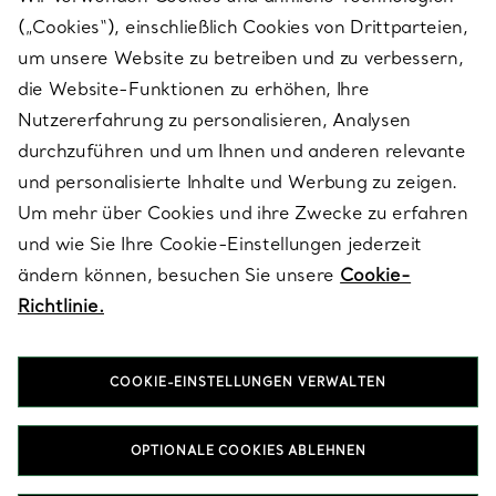
(„Cookies“), einschließlich Cookies von Drittparteien,
SERVICES
um unsere Website zu betreiben und zu verbessern,
die Website-Funktionen zu erhöhen, Ihre
Nutzererfahrung zu personalisieren, Analysen
ÜBER TIFFANY & CO.
durchzuführen und um Ihnen und anderen relevante
und personalisierte Inhalte und Werbung zu zeigen.
Um mehr über Cookies und ihre Zwecke zu erfahren
RECHTLICHE HINWEISE
und wie Sie Ihre Cookie-Einstellungen jederzeit
ändern können, besuchen Sie unsere
Cookie-
Richtlinie.
FOLGEN SIE UNS
COOKIE-EINSTELLUNGEN VERWALTEN
Standort ändern:
OPTIONALE COOKIES ABLEHNEN
T&Co. 2026