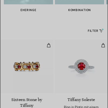
EHERINGE
KOMBINATION
FILTER
Ring in Gelbgold und Platin mit
Rin
Sixteen Stone by
Tiffany Soleste
Tiffany
Ring in Platin mit einem