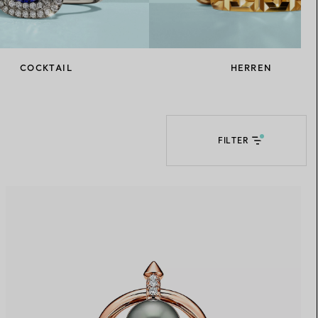
Elsa Peretti®
Tipps zur Auswahl eines
Eherings
COCKTAIL
HERREN
FILTER