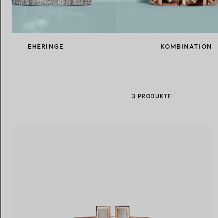
Eheringe für Damen
Eheringe für Herren
EHERINGE
KOMBINATION
Vereinbaren Sie Ihren
Termin
mit e
3 PRODUKTE