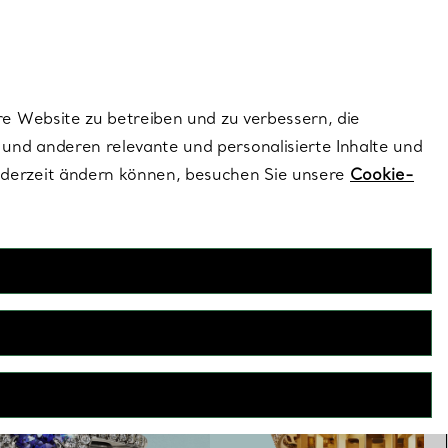
ionen und exklusive Updates an.
Kontaktieren Sie 
Melden Sie si
re Website zu betreiben und zu verbessern, die
und anderen relevante und personalisierte Inhalte und
ederzeit ändern können, besuchen Sie unsere
Cookie-