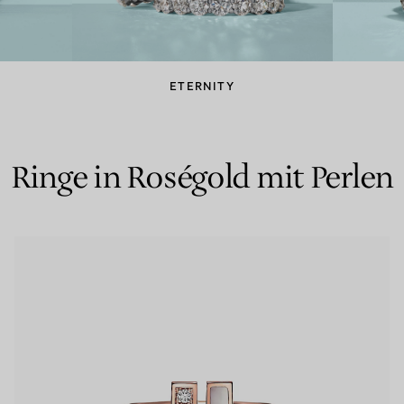
Partnerringe
Eternity Ringe
ETERNITY
inem Tiffany-Diamantenexperten.
Ringe in Roségold mit Perlen