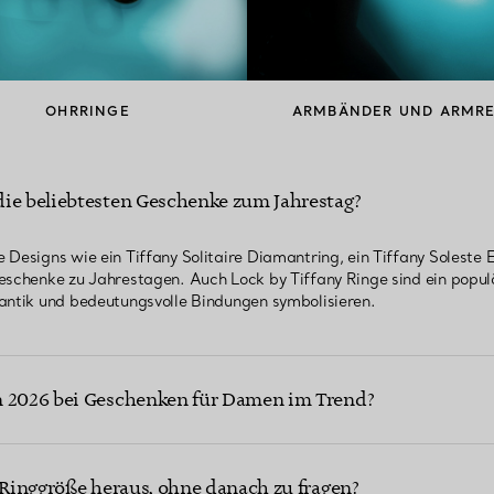
OHRRINGE
ARMBÄNDER UND ARMRE
die beliebtesten Geschenke zum Jahrestag?
Designs wie ein Tiffany Solitaire Diamantring, ein Tiffany Soleste E
Geschenke zu Jahrestagen. Auch Lock by Tiffany Ringe sind ein pop
mantik und bedeutungsvolle Bindungen symbolisieren.
n 2026 bei Geschenken für Damen im Trend?
e Ringgröße heraus, ohne danach zu fragen?