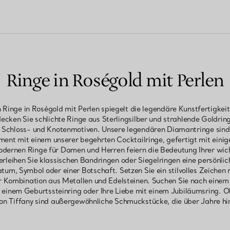
Ringe in Roségold mit Perlen
 Ringe in Roségold mit Perlen spiegelt die legendäre Kunstfertigkei
decken Sie schlichte Ringe aus Sterlingsilber und strahlende Goldring
-, Schloss- und Knotenmotiven. Unsere legendären Diamantringe sind
ement mit einem unserer begehrten Cocktailringe, gefertigt mit eini
odernen Ringe für Damen und Herren feiern die Bedeutung Ihrer wich
rleihen Sie klassischen Bandringen oder Siegelringen eine persönli
atum, Symbol oder einer Botschaft. Setzen Sie ein stilvolles Zeichen
r Kombination aus Metallen und Edelsteinen. Suchen Sie nach eine
 einem Geburtssteinring oder Ihre Liebe mit einem Jubiläumsring. 
von Tiffany sind außergewöhnliche Schmuckstücke, die über Jahre 