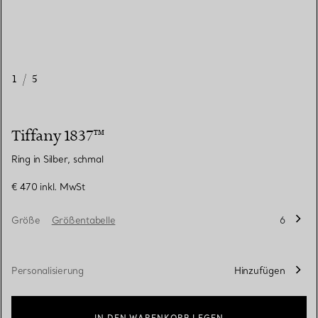
1
/
5
Tiffany 1837™
Ring in Silber, schmal
€ 470
inkl. MwSt
Größe
Größentabelle
6
Personalisierung
Hinzufügen