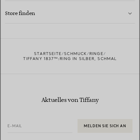
MEHR ERFAHREN
Store finden
MEHR ERFAHREN
EINEN STORE IN IHRER NÄHE FINDEN
STARTSEITE
SCHMUCK
RINGE
TIFFANY 1837™:RING IN SILBER, SCHMAL
Aktuelles von Tiffany
E-MAIL
MELDEN SIE SICH AN