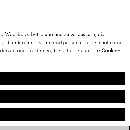
ionen und exklusive Updates an.
Kontaktieren Sie un
Melden Sie sich
re Website zu betreiben und zu verbessern, die
und anderen relevante und personalisierte Inhalte und
ederzeit ändern können, besuchen Sie unsere
Cookie-