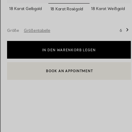
ausgewählt
18 Karat Gelbgold
18 Karat Weißgold
18 Karat Roségold
Eheringe für Damen
Eheringe für Herren
Größe
Größentabelle
6
Vereinbaren Sie Ihren
Termin
mit e
IN DEN WARENKORB LEGEN
BOOK AN APPOINTMENT
EINEN KUNDENBERATER KONTAKTIEREN ODER EINEN TERM