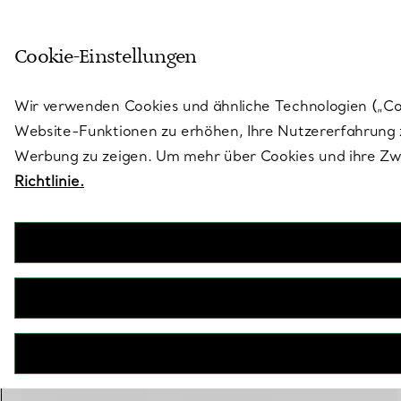
Treten Sie ein in die Welt von 
Cookie-Einstellungen
Gehen Sie auf die Seite „Stores“
Wir verwenden Cookies und ähnliche Technologien („Cook
Website-Funktionen zu erhöhen, Ihre Nutzererfahrung z
Werbung zu zeigen. Um mehr über Cookies und ihre Zwe
Richtlinie.
Tiffany Knot
Ring in Roségold mit Diamanten
€ 3.500
inkl. MwSt