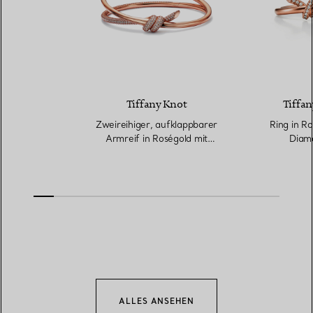
Tiffany Knot
Tiffan
Zweireihiger, aufklappbarer
Ring in Ro
Armreif in Roségold mit
Diam
Diamanten
ALLES ANSEHEN