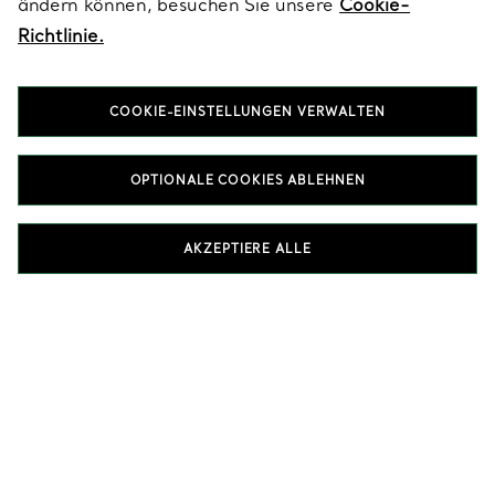
ändern können, besuchen Sie unsere
Cookie-
KUNDENSERVICE
Richtlinie.
SERVICES
COOKIE-EINSTELLUNGEN VERWALTEN
OPTIONALE COOKIES ABLEHNEN
ÜBER TIFFANY & CO.
AKZEPTIERE ALLE
RECHTLICHE HINWEISE
FOLGEN SIE UNS
Standort ändern: