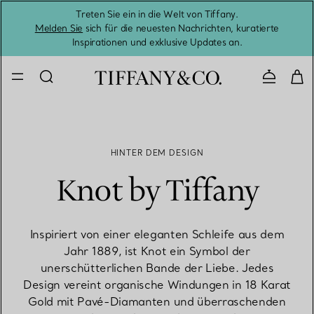
Treten Sie ein in die Welt von Tiffany.
Vom S
Melden Sie
sich für die neuesten Nachrichten, kuratierte
Inspirationen und exklusive Updates an.
Kontaktie
HINTER DEM DESIGN
Knot by Tiffany
Inspiriert von einer eleganten Schleife aus dem
Jahr 1889, ist Knot ein Symbol der
unerschütterlichen Bande der Liebe. Jedes
Design vereint organische Windungen in 18 Karat
Gold mit Pavé-Diamanten und überraschenden