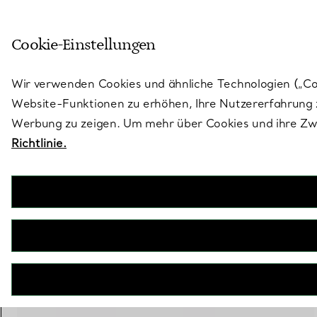
Treten Sie ein in die Welt von 
Cookie-Einstellungen
Gehen Sie auf die Seite „Stores“
Wir verwenden Cookies und ähnliche Technologien („Cook
Website-Funktionen zu erhöhen, Ihre Nutzererfahrung z
Werbung zu zeigen. Um mehr über Cookies und ihre Zwe
Richtlinie.
Tiffany Knot
Zweireihiger Ring in Gelbgold mit Diamanten
€ 12.900
inkl. MwSt