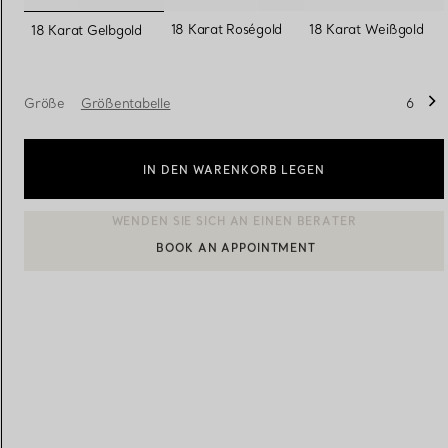
ausgewählt
18 Karat Roségold
18 Karat Weißgold
18 Karat Gelbgold
Eheringe für Damen
Eheringe für Herren
Größe
Größentabelle
6
Vereinbaren Sie Ihren
Termin
mit e
IN DEN WARENKORB LEGEN
BOOK AN APPOINTMENT
EINEN KUNDENBERATER KONTAKTIEREN ODER EINEN TERM