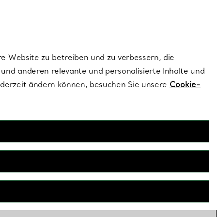
ionen und exklusive Updates an.
Kontaktieren Sie un
Melden Sie sich
re Website zu betreiben und zu verbessern, die
und anderen relevante und personalisierte Inhalte und
ederzeit ändern können, besuchen Sie unsere
Cookie-