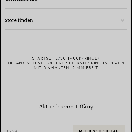
KONTAKTIEREN SIE UNS
MEHR ERFAHREN
Store finden
MEHR ERFAHREN
EINEN STORE IN IHRER NÄHE FINDEN
STARTSEITE
SCHMUCK
RINGE
TIFFANY SOLESTE:OFFENER ETERNITY RING IN PLATIN
MIT DIAMANTEN, 2 MM BREIT
Aktuelles von Tiffany
E-MAIL
MELDEN SIE SICH AN