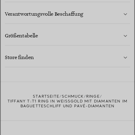
MEHR ERFAHREN
Verantwortungsvolle Beschaffung
Größentabelle
KONTAKTIEREN SIE UNS
MEHR ERFAHREN
Store finden
MEHR ERFAHREN
EINEN STORE IN IHRER NÄHE FINDEN
STARTSEITE
SCHMUCK
RINGE
TIFFANY T:T1 RING IN WEISSGOLD MIT DIAMANTEN IM B
AGUETTESCHLIFF UND PAVÉ-DIAMANTEN