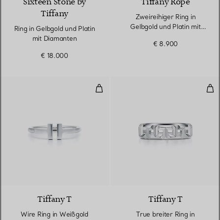
Sixteen Stone by
Tiffany Rope
Tiffany
Zweireihiger Ring in
Gelbgold und Platin mit
Ring in Gelbgold und Platin
Diamanten
mit Diamanten
€ 8.900
€ 18.000
Wire Ring in Weißgold
Tru
3 Materialien
Tiffany T
Tiffany T
Wire Ring in Weißgold
True breiter Ring in