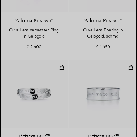
2 Materialien
Paloma Picasso®
Paloma Picasso®
Olive Leaf versetzter Ring
Olive Leaf Ehering in
in Gelbgold
Gelbgold, schmal
€ 2.600
€ 1.650
Ring aus verschlungenen Ringen i
Rin
Tiffany 1837™
Tiffany 1837™