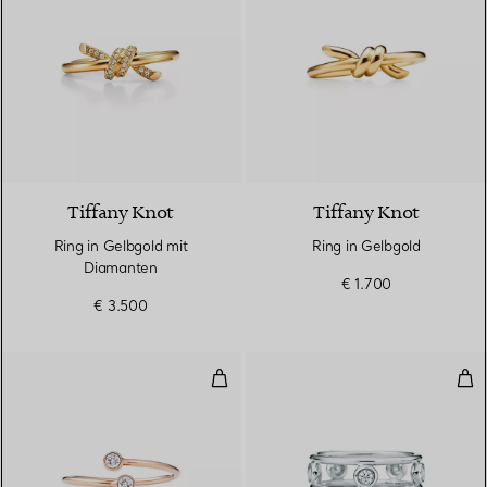
3 Materialien
Tiffany Knot
Tiffany Knot
Ring in Gelbgold mit
Ring in Gelbgold
Diamanten
€ 1.700
€ 3.500
Diamond Hoop Ring
Dia