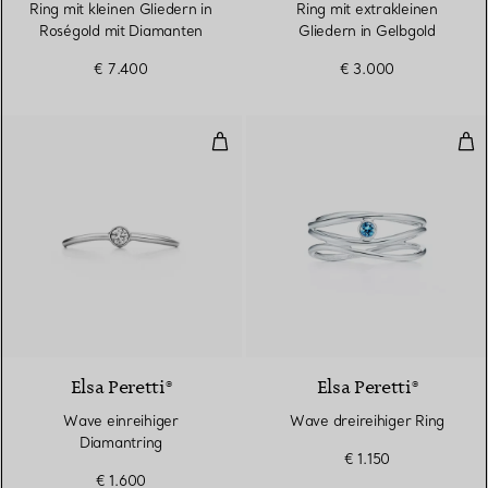
Ring mit kleinen Gliedern in
Ring mit extrakleinen
Roségold mit Diamanten
Gliedern in Gelbgold
€ 7.400
€ 3.000
Wave einreihiger Diamantring
Wav
3 Materialien
Elsa Peretti®
Elsa Peretti®
Wave einreihiger
Wave dreireihiger Ring
Diamantring
€ 1.150
€ 1.600