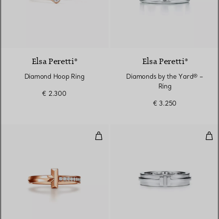
Elsa Peretti®
Elsa Peretti®
Diamond Hoop Ring
Diamonds by the Yard® –
Ring
€ 2.300
€ 3.250
T One Ring in Roségold mit Dia
Sch