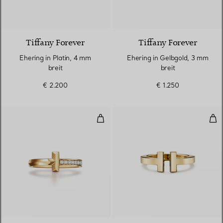
2 Materialien
Tiffany Forever
Tiffany Forever
Ehering in Platin, 4 mm
Ehering in Gelbgold, 3 mm
breit
breit
€ 2.200
€ 1.250
T One Ring in Gelbgold mit Diam
Squ
3 Materialien