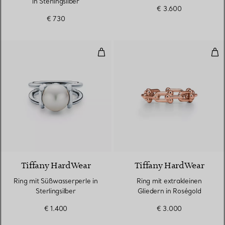
in Sterlingsilber
€ 3.600
€ 730
Ring mit Süßwasserperle in Sterli
Rin
Tiffany HardWear
Tiffany HardWear
Ring mit Süßwasserperle in
Ring mit extrakleinen
Sterlingsilber
Gliedern in Roségold
€ 1.400
€ 3.000