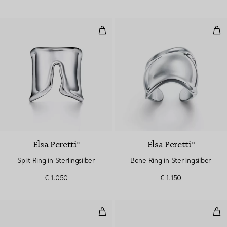
Split Ring in Sterlingsilber
Bone
Elsa Peretti®
Elsa Peretti®
Split Ring in Sterlingsilber
Bone Ring in Sterlingsilber
€ 1.050
€ 1.150
Ring in Gelbgold mit Diamanten
Rin