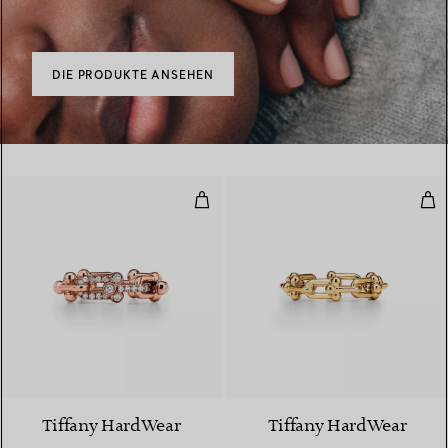
DIE PRODUKTE ANSEHEN
Ring mit kleinen Gliedern in Ros
Ring
3 Materialien
Tiffany HardWear
Tiffany HardWear