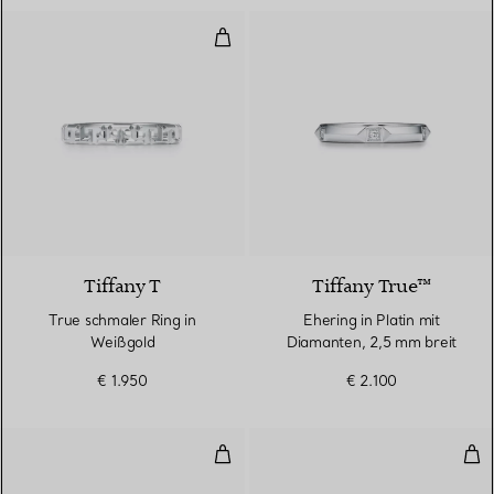
True schmaler Ring in Weißgold
3 Materialien
Tiffany T
Tiffany True™
True schmaler Ring in
Ehering in Platin mit
Weißgold
Diamanten, 2,5 mm breit
€ 1.950
€ 2.100
Breiter Ring mit Flügeln in Rosé
Sch