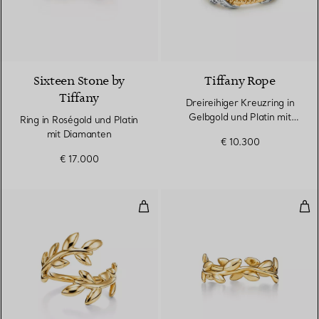
Sixteen Stone by
Tiffany Rope
Tiffany
Dreireihiger Kreuzring in
Gelbgold und Platin mit
Ring in Roségold und Platin
Diamanten
mit Diamanten
€ 10.300
€ 17.000
Olive Leaf versetzter Ring in Gel
Oli