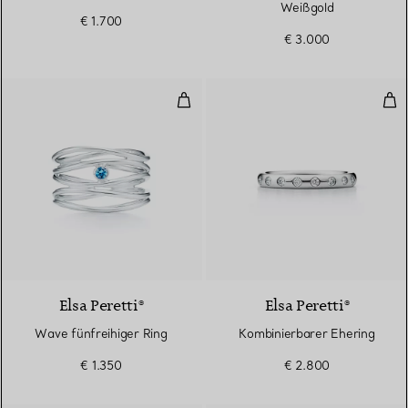
Weißgold
€ 1.700
€ 3.000
Wave fünfreihiger Ring
Kom
Elsa Peretti®
Elsa Peretti®
Wave fünfreihiger Ring
Kombinierbarer Ehering
€ 1.350
€ 2.800