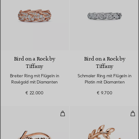
2 Materialien
Bird on a Rock by
Bird on a Rock by
Tiffany
Tiffany
Breiter Ring mit Flügeln in
Schmaler Ring mit Flügeln in
Roségold mit Diamanten
Platin mit Diamanten
€ 22.000
€ 9.700
Love Ring in Roségold, Small
Oliv