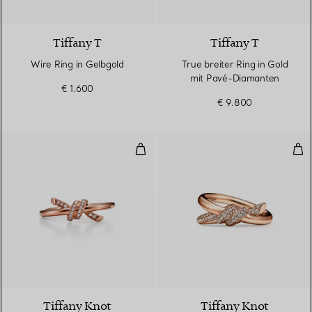
3 Materialien
Tiffany T
Tiffany T
Wire Ring in Gelbgold
True breiter Ring in Gold
mit Pavé-Diamanten
€ 1.600
€ 9.800
Ring in Roségold mit Diamanten
Zwe
3 Materialien
Tiffany Knot
Tiffany Knot