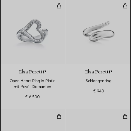
Open Heart Ring in Platin mit P
Sch
2 Materialien
Elsa Peretti®
Elsa Peretti®
Open Heart Ring in Platin
Schlangenring
mit Pavé-Diamanten
€ 940
€ 6.500
Bandring
Kom