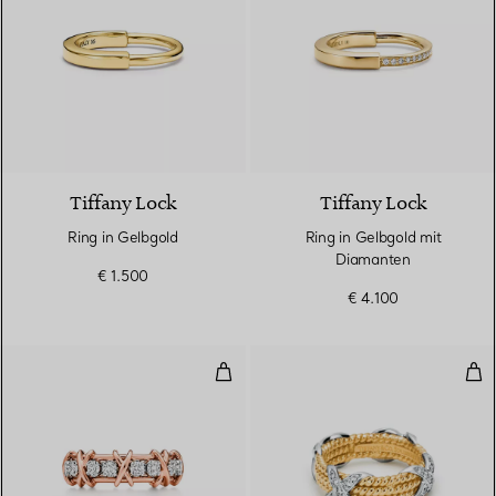
3 Materialien
Tiffany Lock
Tiffany Lock
Ring in Gelbgold
Ring in Gelbgold mit
Diamanten
€ 1.500
€ 4.100
Ring in Roségold und Platin mit
Dre