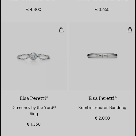
2,2 mm breit
breit
€ 4.800
€ 3.650
Diamonds by the Yard® Ring
Kom
3 Materialien
Elsa Peretti®
Elsa Peretti®
Diamonds by the Yard®
Kombinierbarer Bandring
Ring
€ 2.000
€ 1.350