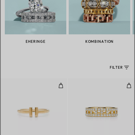
EHERINGE
KOMBINATION
FILTER
Wire Ring in Gelbgold
Tru