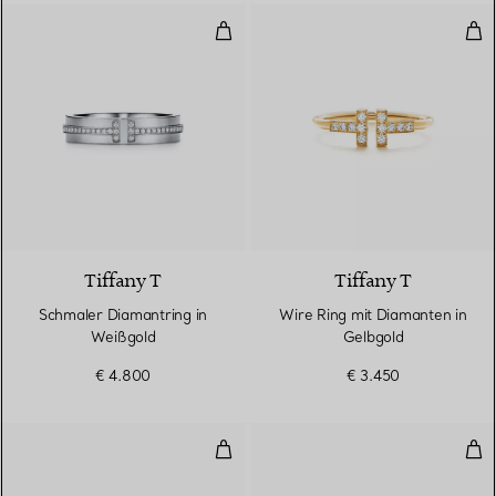
Schmaler Diamantring in Weißgo
Wir
2 Materialien
Tiffany T
Tiffany T
Schmaler Diamantring in
Wire Ring mit Diamanten in
Weißgold
Gelbgold
€ 4.800
€ 3.450
Ring in Gelbgold
Rin