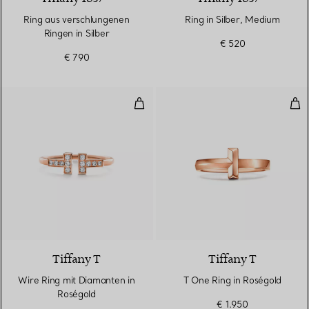
Ring aus verschlungenen
Ring in Silber, Medium
Ringen in Silber
€ 520
€ 790
Wire Ring mit Diamanten in Rosé
T O
3 Materialien
Tiffany T
Tiffany T
Wire Ring mit Diamanten in
T One Ring in Roségold
Roségold
€ 1.950