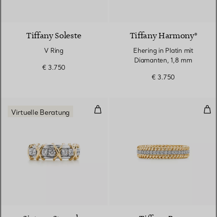
3 Materialien
Tiffany Soleste
Tiffany Harmony®
V Ring
Ehering in Platin mit
Diamanten, 1,8 mm
€ 3.750
€ 3.750
Ring in Gelbgold und Platin mit 
Zwe
Virtuelle Beratung
4 Farben