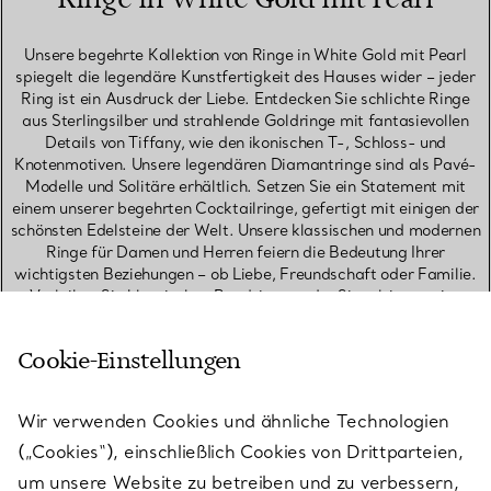
Unsere begehrte Kollektion von Ringe in White Gold mit Pearl
spiegelt die legendäre Kunstfertigkeit des Hauses wider – jeder
Ring ist ein Ausdruck der Liebe. Entdecken Sie schlichte Ringe
aus Sterlingsilber und strahlende Goldringe mit fantasievollen
Details von Tiffany, wie den ikonischen T-, Schloss- und
Knotenmotiven. Unsere legendären Diamantringe sind als Pavé-
Modelle und Solitäre erhältlich. Setzen Sie ein Statement mit
einem unserer begehrten Cocktailringe, gefertigt mit einigen der
schönsten Edelsteine der Welt. Unsere klassischen und modernen
Ringe für Damen und Herren feiern die Bedeutung Ihrer
wichtigsten Beziehungen – ob Liebe, Freundschaft oder Familie.
Verleihen Sie klassischen Bandringen oder Siegelringen eine
persönliche Note durch eine Gravur mit Initialen, einem
besonderen Datum, Symbol oder einer Botschaft. Setzen Sie ein
Cookie-Einstellungen
stilvolles Zeichen mit stapelbaren Ringen – etwa schmalen
Bandringen in einer Kombination aus Metallen und Edelsteinen.
Suchen Sie nach einem bedeutungsvollen Geschenk? Feiern Sie
Wir verwenden Cookies und ähnliche Technologien
einen Geburtstag mit einem Geburtssteinring oder Ihre Liebe mit
einem Jubiläumsring. Ob klassisch oder modern – Ringe in White
(„Cookies“), einschließlich Cookies von Drittparteien,
Gold mit Pearl von Tiffany sind außergewöhnliche
um unsere Website zu betreiben und zu verbessern,