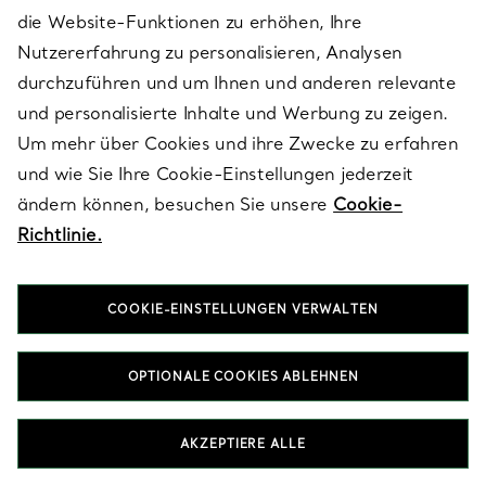
Schmuckstücke, die über Jahre hinweg geschätzt werden.
die Website-Funktionen zu erhöhen, Ihre
Nutzererfahrung zu personalisieren, Analysen
HALSKETTEN & ANHÄNGER IN WHITE GOLD MIT PEARL
durchzuführen und um Ihnen und anderen relevante
ARMBÄNDER IN WHITE GOLD MIT PEARL
und personalisierte Inhalte und Werbung zu zeigen.
OHRRINGE IN WHITE GOLD MIT PEARL
EHERINGE FÜR HERREN IN WHITE GOLD MIT PEARL
Um mehr über Cookies und ihre Zwecke zu erfahren
und wie Sie Ihre Cookie-Einstellungen jederzeit
ändern können, besuchen Sie unsere
Cookie-
Richtlinie.
COOKIE-EINSTELLUNGEN VERWALTEN
Nach Kategorie ansehen
OPTIONALE COOKIES ABLEHNEN
AKZEPTIERE ALLE