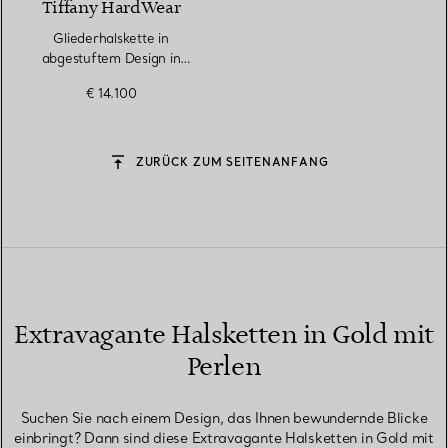
Tiffany HardWear
Gliederhalskette in
abgestuftem Design in
Gelbgold mit
€ 14.100
Süßwasserperlen
ZURÜCK ZUM SEITENANFANG
Extravagante Halsketten in Gold mit
Perlen
Suchen Sie nach einem Design, das Ihnen bewundernde Blicke
einbringt? Dann sind diese Extravagante Halsketten in Gold mit