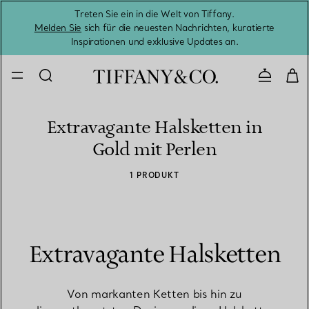
Treten Sie ein in die Welt von Tiffany.
Vom S
Melden Sie
sich für die neuesten Nachrichten, kuratierte
Inspirationen und exklusive Updates an.
Kontaktie
Extravagante Halsketten in
Gold mit Perlen
1 PRODUKT
Extravagante Halsketten
Von markanten Ketten bis hin zu