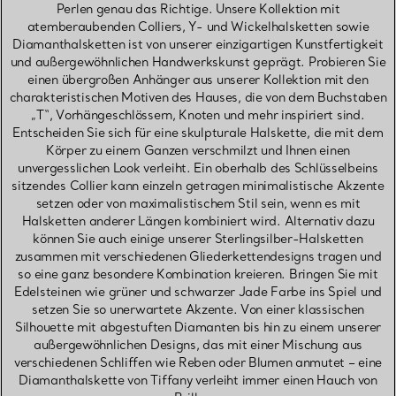
Perlen genau das Richtige. Unsere Kollektion mit
atemberaubenden Colliers, Y- und Wickelhalsketten sowie
Diamanthalsketten ist von unserer einzigartigen Kunstfertigkeit
und außergewöhnlichen Handwerkskunst geprägt. Probieren Sie
einen übergroßen Anhänger aus unserer Kollektion mit den
charakteristischen Motiven des Hauses, die von dem Buchstaben
„T“, Vorhängeschlössern, Knoten und mehr inspiriert sind.
Entscheiden Sie sich für eine skulpturale Halskette, die mit dem
Körper zu einem Ganzen verschmilzt und Ihnen einen
unvergesslichen Look verleiht. Ein oberhalb des Schlüsselbeins
sitzendes Collier kann einzeln getragen minimalistische Akzente
setzen oder von maximalistischem Stil sein, wenn es mit
Halsketten anderer Längen kombiniert wird. Alternativ dazu
können Sie auch einige unserer Sterlingsilber-Halsketten
zusammen mit verschiedenen Gliederkettendesigns tragen und
so eine ganz besondere Kombination kreieren. Bringen Sie mit
Edelsteinen wie grüner und schwarzer Jade Farbe ins Spiel und
setzen Sie so unerwartete Akzente. Von einer klassischen
Silhouette mit abgestuften Diamanten bis hin zu einem unserer
außergewöhnlichen Designs, das mit einer Mischung aus
verschiedenen Schliffen wie Reben oder Blumen anmutet – eine
Diamanthalskette von Tiffany verleiht immer einen Hauch von