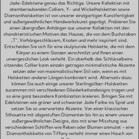
Jade-Edelsteine genau das Richtige. Unsere Kollektion mit
atemberaubenden Colliers, Y- und Wickelhalsketten sowie
Diamanthalsketten ist von unserer einzigartigen Kunstfertigkeit
und außergewöhnlichen Handwerkskunst geprägt. Probieren Sie
einen übergroßen Anhänger aus unserer Kollektion mit den
charakteristischen Motiven des Hauses, die von dem Buchstaben
„T“, Vorhängeschlössern, Knoten und mehr inspiriert sind.
Entscheiden Sie sich für eine skulpturale Halskette, die mit dem
Körper zu einem Ganzen verschmilzt und Ihnen einen
unvergesslichen Look verleiht. Ein oberhalb des Schlüsselbeins
sitzendes Collier kann einzeln getragen minimalistische Akzente
setzen oder von maximalistischem Stil sein, wenn es mit
Halsketten anderer Längen kombiniert wird. Alternativ dazu
können Sie auch einige unserer Sterlingsilber-Halsketten
zusammen mit verschiedenen Gliederkettendesigns tragen und
so eine ganz besondere Kombination kreieren. Bringen Sie mit
Edelsteinen wie grüner und schwarzer Jade Farbe ins Spiel und
setzen Sie so unerwartete Akzente. Von einer klassischen
Silhouette mit abgestuften Diamanten bis hin zu einem unserer
außergewöhnlichen Designs, das mit einer Mischung aus
verschiedenen Schliffen wie Reben oder Blumen anmutet – eine
Diamanthalskette von Tiffany verleiht immer einen Hauch von