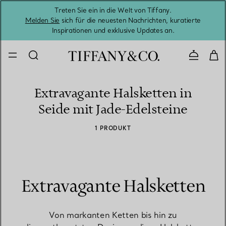
Treten Sie ein in die Welt von Tiffany.
Vom S
Melden Sie
sich für die neuesten Nachrichten, kuratierte
Inspirationen und exklusive Updates an.
Kontaktie
Extravagante Halsketten in
Seide mit Jade-Edelsteine
1 PRODUKT
Extravagante Halsketten
Von markanten Ketten bis hin zu