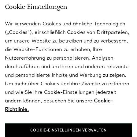
Cookie-Einstellungen
KUNDENSERVICE
Wir verwenden Cookies und ähnliche Technologien
(„Cookies“), einschließlich Cookies von Drittparteien,
SERVICES
um unsere Website zu betreiben und zu verbessern,
die Website-Funktionen zu erhöhen, Ihre
Nutzererfahrung zu personalisieren, Analysen
ÜBER TIFFANY & CO.
durchzuführen und um Ihnen und anderen relevante
und personalisierte Inhalte und Werbung zu zeigen.
Um mehr über Cookies und ihre Zwecke zu erfahren
RECHTLICHE HINWEISE
und wie Sie Ihre Cookie-Einstellungen jederzeit
ändern können, besuchen Sie unsere
Cookie-
Richtlinie.
FOLGEN SIE UNS
COOKIE-EINSTELLUNGEN VERWALTEN