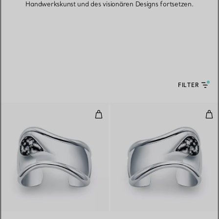
Handwerkskunst und des visionären Designs fortsetzen.
FILTER
Kleiner Bone Cuff in Sterlingsil
Kle
6 gemstones