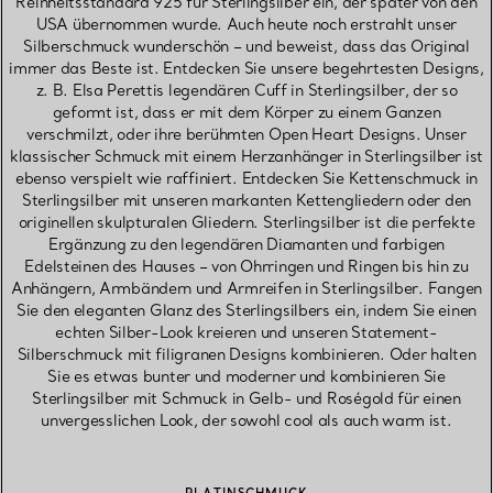
Reinheitsstandard 925 für Sterlingsilber ein, der später von den
USA übernommen wurde. Auch heute noch erstrahlt unser
Silberschmuck wunderschön – und beweist, dass das Original
immer das Beste ist. Entdecken Sie unsere begehrtesten Designs,
z. B. Elsa Perettis legendären Cuff in Sterlingsilber, der so
geformt ist, dass er mit dem Körper zu einem Ganzen
verschmilzt, oder ihre berühmten Open Heart Designs. Unser
klassischer Schmuck mit einem Herzanhänger in Sterlingsilber ist
ebenso verspielt wie raffiniert. Entdecken Sie Kettenschmuck in
Sterlingsilber mit unseren markanten Kettengliedern oder den
originellen skulpturalen Gliedern. Sterlingsilber ist die perfekte
Ergänzung zu den legendären Diamanten und farbigen
Edelsteinen des Hauses – von Ohrringen und Ringen bis hin zu
Anhängern, Armbändern und Armreifen in Sterlingsilber. Fangen
Sie den eleganten Glanz des Sterlingsilbers ein, indem Sie einen
echten Silber-Look kreieren und unseren Statement-
Silberschmuck mit filigranen Designs kombinieren. Oder halten
Sie es etwas bunter und moderner und kombinieren Sie
Sterlingsilber mit Schmuck in Gelb- und Roségold für einen
unvergesslichen Look, der sowohl cool als auch warm ist.