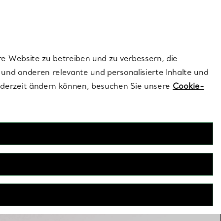
ionen und exklusive Updates an.
Kontaktieren Sie 
Melden Sie si
re Website zu betreiben und zu verbessern, die
und anderen relevante und personalisierte Inhalte und
ederzeit ändern können, besuchen Sie unsere
Cookie-
Ohrstecker
hrsteckern bis hin zu Statement-Kreationen in Roségold –
nge sind sowohl einzeln getragen als auch in Kombination mit
teren Ohrringen atemberaubend schön.