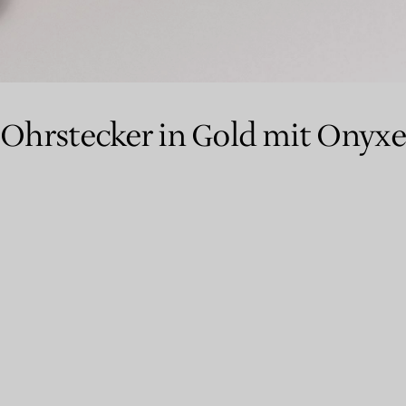
Partnerringe
Eternity Ringe
Ohrstecker in Gold mit Onyxe
inem Tiffany-Diamantenexperten.