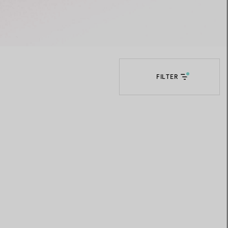
Elsa Peretti®
Tipps zur Auswahl eines
Eherings
FILTER