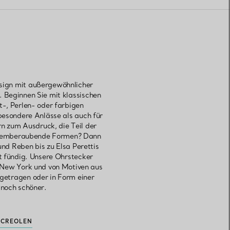
Design mit außergewöhnlicher
 Beginnen Sie mit klassischen
-, Perlen- oder farbigen
besondere Anlässe als auch für
n zum Ausdruck, die Teil der
e atemberaubende Formen? Dann
und Reben bis zu Elsa Perettis
t fündig. Unsere Ohrstecker
n New York und von Motiven aus
getragen oder in Form einer
noch schöner.
K
CREOLEN