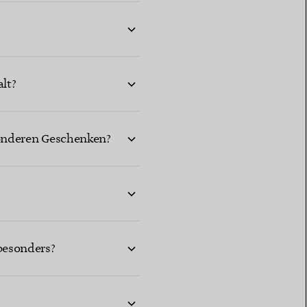
?
lt?
sonderen Geschenken?
besonders?