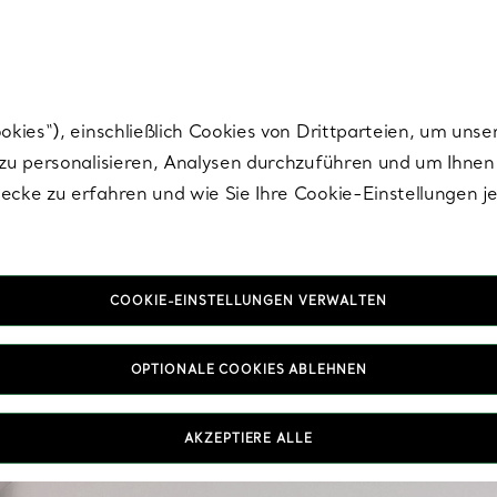
Tiffany.
Melden Sie
sich für die neuesten Nachrichten, kuratierte Inspirat
ies“), einschließlich Cookies von Drittparteien, um unse
u personalisieren, Analysen durchzuführen und um Ihnen 
cke zu erfahren und wie Sie Ihre Cookie-Einstellungen j
COOKIE-EINSTELLUNGEN VERWALTEN
OPTIONALE COOKIES ABLEHNEN
Von zarten Diamant-O
unsere stilvollen Ohrri
wei
AKZEPTIERE ALLE