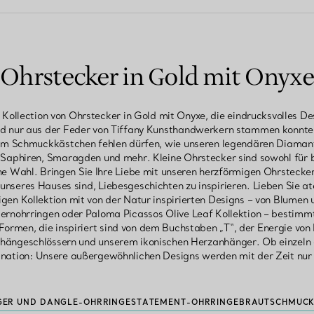
Ohrstecker in Gold mit Onyxe
 Kollection von Ohrstecker in Gold mit Onyxe, die eindrucksvolles 
 nur aus der Feder von Tiffany Kunsthandwerkern stammen konnte.
nem Schmuckkästchen fehlen dürfen, wie unseren legendären Diamant
 Saphiren, Smaragden und mehr. Kleine Ohrstecker sind sowohl für 
e Wahl. Bringen Sie Ihre Liebe mit unseren herzförmigen Ohrstecker
 unseres Hauses sind, Liebesgeschichten zu inspirieren. Lieben Si
tigen Kollektion mit von der Natur inspirierten Designs – von Blumen 
ernohrringen oder Paloma Picassos Olive Leaf Kollektion – bestimm
ormen, die inspiriert sind von dem Buchstaben „T“, der Energie vo
rhängeschlössern und unserem ikonischen Herzanhänger. Ob einzeln 
nation: Unsere außergewöhnlichen Designs werden mit der Zeit nur 
ER UND DANGLE-OHRRINGE
STATEMENT-OHRRINGE
BRAUTSCHMUC