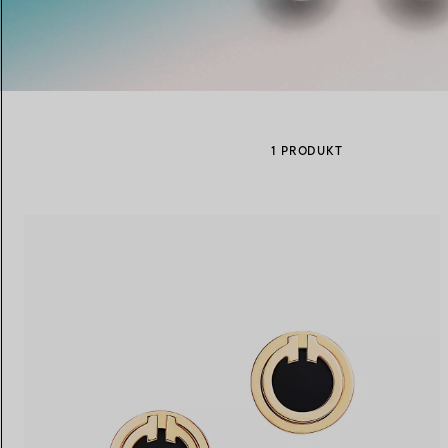
Eheringe für Damen
Eheringe für Herren
1 PRODUKT
Vereinbaren Sie Ihren
Termin
mit e