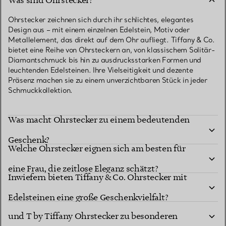
Was sind Ohrstecker?
Ohrstecker zeichnen sich durch ihr schlichtes, elegantes
Design aus – mit einem einzelnen Edelstein, Motiv oder
Metallelement, das direkt auf dem Ohr aufliegt. Tiffany & Co.
bietet eine Reihe von Ohrsteckern an, von klassischem Solitär-
Diamantschmuck bis hin zu ausdrucksstarken Formen und
leuchtenden Edelsteinen. Ihre Vielseitigkeit und dezente
Präsenz machen sie zu einem unverzichtbaren Stück in jeder
Schmuckkollektion.
Was macht Ohrstecker zu einem bedeutenden
Geschenk?
Welche Ohrstecker eignen sich am besten für
eine Frau, die zeitlose Eleganz schätzt?
Inwiefern bieten Tiffany & Co. Ohrstecker mit
Was macht Return to Tiffany™ Herz-Ohrstecker
Edelsteinen eine große Geschenkvielfalt?
und T by Tiffany Ohrstecker zu besonderen