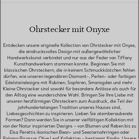
Ohrstecker mit Onyxe
Entdecken unsere originelle Kollection von Ohrstecker mit Onyxe,
die eindrucksvolles Design mit außergewöhnlicher
Handwerkskunst verbindet und nur aus der Feder von Tiffany
Kunsthandwerkern stammen konnte. Beginnen Sie mit
klassischen Ohrsteckern, die in keinem Schmuckkästchen fehlen
dürfen, wie unseren legendären Diamant-, Perlen- oder farbigen
Edelsteindesigns mit Rubinen, Saphiren, Smaragden und mehr.
Kleine Ohrstecker sind sowohl für besondere Anlässe als auch für
den Alltag eine wunderschöne Wahl. Bringen Sie Ihre Liebe mit
unseren herzförmigen Ohrsteckern zum Ausdruck, die Teil der
jahrhundertelangen Tradition unseres Hauses sind,
Liebesgeschichten zu inspirieren. Lieben Sie atemberaubende
Formen? Dann werden Sie in unserer vielfältigen Kollektion mit
von der Natur inspirierten Designs – von Blumen und Reben bis zu
Elsa Perettis ikonischen Bean- und Seesternohrringen oder
Paloma Picassos Olive Leaf Kollektion – bestimmt fündig. Unsere