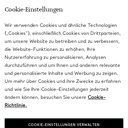
Cookie-Einstellungen
KUNDENSERVICE
Wir verwenden Cookies und ähnliche Technologien
(„Cookies“), einschließlich Cookies von Drittparteien,
SERVICES
um unsere Website zu betreiben und zu verbessern,
die Website-Funktionen zu erhöhen, Ihre
Nutzererfahrung zu personalisieren, Analysen
ÜBER TIFFANY & CO.
durchzuführen und um Ihnen und anderen relevante
und personalisierte Inhalte und Werbung zu zeigen.
Um mehr über Cookies und ihre Zwecke zu erfahren
RECHTLICHE HINWEISE
und wie Sie Ihre Cookie-Einstellungen jederzeit
ändern können, besuchen Sie unsere
Cookie-
Richtlinie.
FOLGEN SIE UNS
COOKIE-EINSTELLUNGEN VERWALTEN