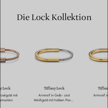
Die Lock Kollektion
y Lock
Tiffany Lock
Tiffan
Roségold mit
Armreif in Gelb- und
Armreif i
amanten
Weißgold mit halben Pavé-
Diamanten