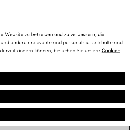
ionen und exklusive Updates an.
Kontaktieren Sie un
Melden Sie sich
re Website zu betreiben und zu verbessern, die
und anderen relevante und personalisierte Inhalte und
ederzeit ändern können, besuchen Sie unsere
Cookie-