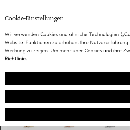
Treten Sie ein in die Welt von 
Cookie-Einstellungen
Gehen Sie auf die Seite „Stores“
Wir verwenden Cookies und ähnliche Technologien („Cook
Website-Funktionen zu erhöhen, Ihre Nutzererfahrung z
Werbung zu zeigen. Um mehr über Cookies und ihre Zwe
Richtlinie.
Tiffany Knot
Anhänger in Roségold mit Diamanten
€ 6.400
inkl. MwSt