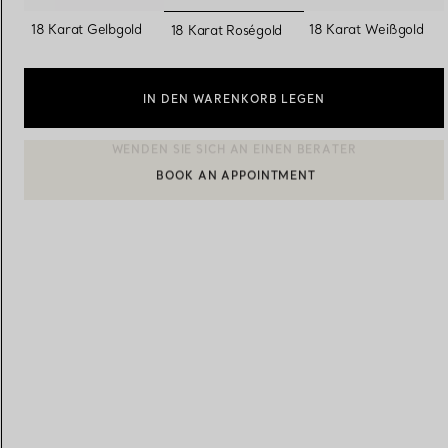
ausgewählt
18 Karat Gelbgold
18 Karat Weißgold
18 Karat Roségold
Eheringe für Damen
Eheringe für Herren
IN DEN WARENKORB LEGEN
Vereinbaren Sie Ihren
Termin
mit e
BOOK AN APPOINTMENT
EINEN KUNDENBERATER KONTAKTIEREN ODER EINEN TERM