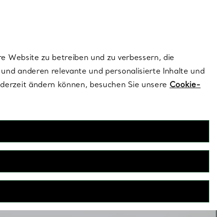
ionen und exklusive Updates an.
Kontaktieren Sie 
Melden Sie si
re Website zu betreiben und zu verbessern, die
und anderen relevante und personalisierte Inhalte und
ederzeit ändern können, besuchen Sie unsere
Cookie-
antringe
swahl an 1-karätigen Diamantringen, die dank meisterhafter
llanten Diamanten das Strahlen der Liebe zum Ausdruck
igen Verlobungsringe werden in einer Reihe von Schliffen
heit jedes einzelnen Steins perfekt hervorzuheben.