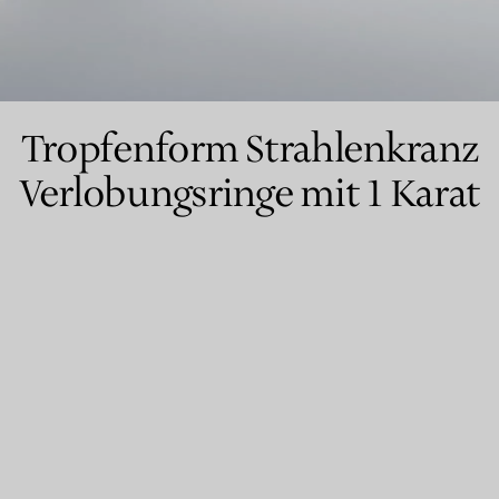
Partnerringe
Eternity Ringe
Tropfenform Strahlenkranz
Verlobungsringe mit 1 Karat
inem Tiffany-Diamantenexperten.