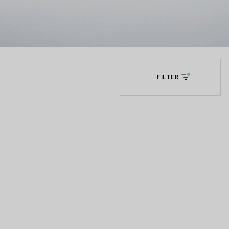
Elsa Peretti®
Tipps zur Auswahl eines
Eherings
FILTER