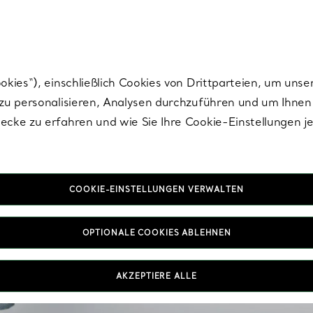
Tiffany.
Melden Sie
sich für die neuesten Nachrichten, kuratierte Inspirat
ies“), einschließlich Cookies von Drittparteien, um unse
u personalisieren, Analysen durchzuführen und um Ihnen 
cke zu erfahren und wie Sie Ihre Cookie-Einstellungen j
COOKIE-EINSTELLUNGEN VERWALTEN
1-karätige Diam
OPTIONALE COOKIES ABLEHNEN
Entdecken Sie unsere Au
Handwerkskunst und bri
bringen. Unsere 1-karät
AKZEPTIERE ALLE
angeboten, um die Schön