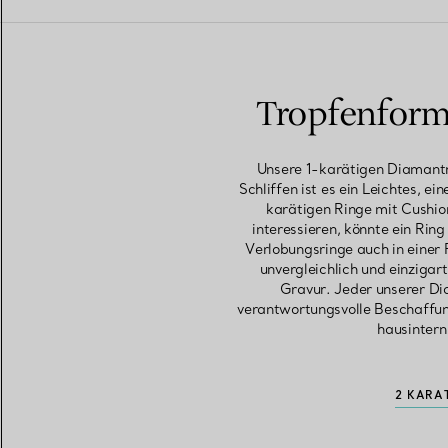
Tropfenform 
Unsere 1-karätigen Diamantr
Schliffen ist es ein Leichtes, ei
karätigen Ringe mit Cushion
interessieren, könnte ein Rin
Verlobungsringe auch in einer
unvergleichlich und einzigar
Gravur. Jeder unserer Di
verantwortungsvolle Beschaffu
hausintern
2 KARA