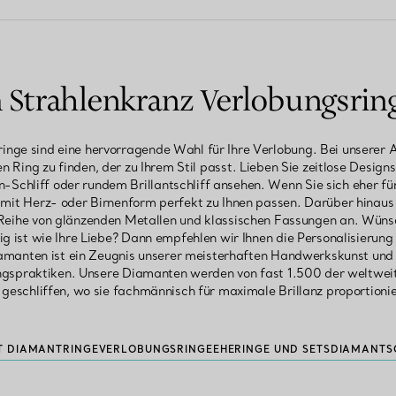
Strahlenkranz Verlobungsring
inge sind eine hervorragende Wahl für Ihre Verlobung. Bei unsere
nen Ring zu finden, der zu Ihrem Stil passt. Lieben Sie zeitlose Design
-Schliff oder rundem Brillantschliff ansehen. Wenn Sie sich eher f
g mit Herz- oder Birnenform perfekt zu Ihnen passen. Darüber hinaus
 Reihe von glänzenden Metallen und klassischen Fassungen an. Wünsch
tig ist wie Ihre Liebe? Dann empfehlen wir Ihnen die Personalisierung
amanten ist ein Zeugnis unserer meisterhaften Handwerkskunst un
ngspraktiken. Unsere Diamanten werden von fast 1.500 der weltwe
 geschliffen, wo sie fachmännisch für maximale Brillanz proportioni
T DIAMANTRINGE
VERLOBUNGSRINGE
EHERINGE UND SETS
DIAMANTS