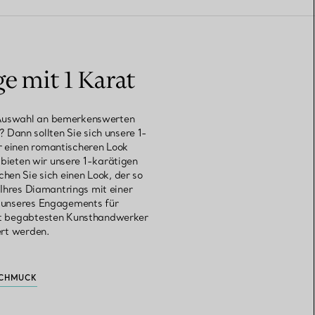
e mit 1 Karat
r Auswahl an bemerkenswerten
s? Dann sollten Sie sich unsere 1-
ür einen romantischeren Look
 bieten wir unsere 1-karätigen
en Sie sich einen Look, der so
 Ihres Diamantrings mit einer
d unseres Engagements für
it begabtesten Kunsthandwerker
ert werden.
CHMUCK