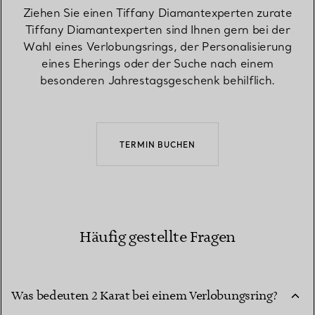
Ziehen Sie einen Tiffany Diamantexperten zurate
Tiffany Diamantexperten sind Ihnen gern bei der
Wahl eines Verlobungsrings, der Personalisierung
eines Eherings oder der Suche nach einem
besonderen Jahrestagsgeschenk behilflich.
TERMIN BUCHEN
Häufig gestellte Fragen
Was bedeuten 2 Karat bei einem Verlobungsring?