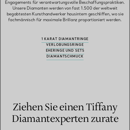
Engagements für verantwortungsvolle Beschaffungspraktiken.
Unsere Diamanten werden von fast 1.500 der weltweit
begabtesten Kunsthandwerker hausintern geschliffen, wo sie
fachmännisch für maximale Brillanz proportioniert werden.
1 KARAT DIAMANTRINGE
VERLOBUNGSRINGE
EHERINGE UND SETS
DIAMANTSCHMUCK
Ziehen Sie einen Tiffany
Diamantexperten zurate