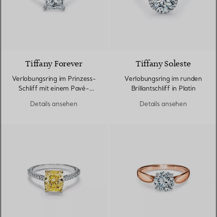
Tiffany Forever
Tiffany Soleste
Verlobungsring im Prinzess-
Verlobungsring im runden
Schliff mit einem Pavé-
Brillantschliff in Platin
Diamantring in Platin
Details ansehen
Details ansehen