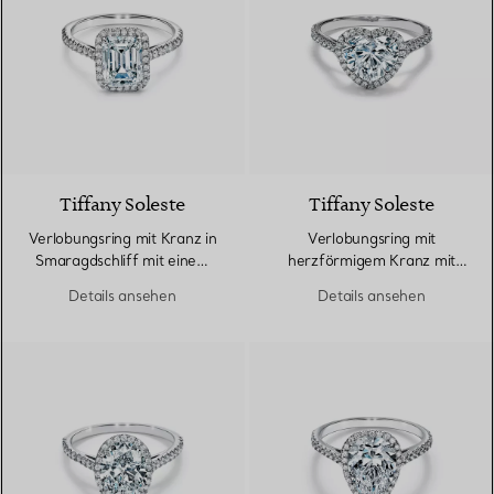
Tiffany Soleste
Tiffany Soleste
Verlobungsring mit Kranz in
Verlobungsring mit
Smaragdschliff mit einem
herzförmigem Kranz mit
Diamantring in Platin
einem Diamantring in Platin
Details ansehen
Details ansehen