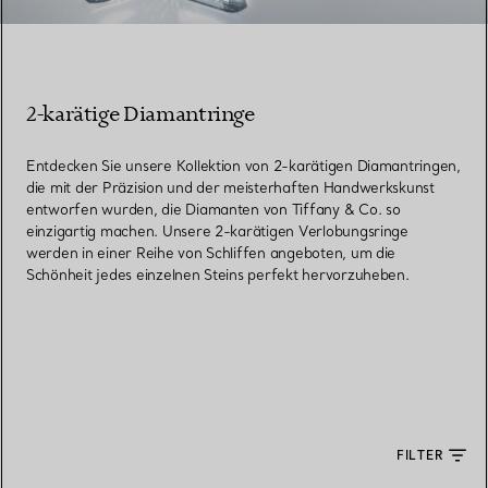
2-karätige Diamantringe
Entdecken Sie unsere Kollektion von 2-karätigen Diamantringen,
die mit der Präzision und der meisterhaften Handwerkskunst
entworfen wurden, die Diamanten von Tiffany & Co. so
einzigartig machen. Unsere 2-karätigen Verlobungsringe
werden in einer Reihe von Schliffen angeboten, um die
Schönheit jedes einzelnen Steins perfekt hervorzuheben.
FILTER