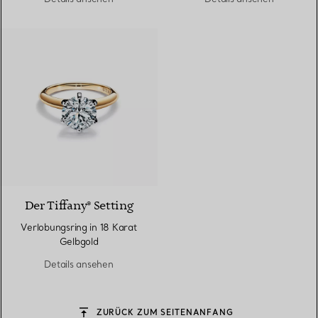
3 Materialien
Der Tiffany® Setting
Verlobungsring in 18 Karat
Gelbgold
Details ansehen
ZURÜCK ZUM SEITENANFANG