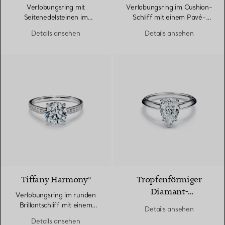
Verlobungsring mit
Verlobungsring im Cushion-
Seitenedelsteinen im
Schliff mit einem Pavé-
Baguetteschliff in Platin
Diamantring in Platin
Details ansehen
Details ansehen
Tiffany Harmony®
Tropfenförmiger
Diamant-
Verlobungsring im runden
Verlobungsring in
Brillantschliff mit einem
Details ansehen
Platin
Diamantring in Platin
Details ansehen