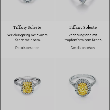
Tiffany Soleste
Tiffany Soleste
Verlobungsring mit ovalem
Verlobungsring mit
Kranz mit einem
tropfenförmigem Kranz
Diamantring in Platin
und einem Diamantring in
Details ansehen
Details ansehen
Platin