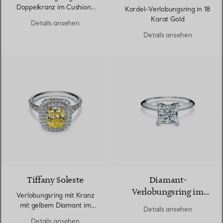
Doppelkranz im Cushion-
Kordel-Verlobungsring in 18
Schliff mit einem
Karat Gold
Details ansehen
Diamantring in Platin
Details ansehen
Tiffany Soleste
Diamant-
Verlobungsring im
Verlobungsring mit Kranz
Prinzess-Schliff in
mit gelbem Diamant im
Details ansehen
Platin
Cushion-Schliff in Platin
Details ansehen