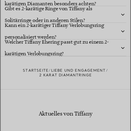
karätigen Diamanten besonders achten?
Gibt es 2-karätige Ringe von Tiffany als
Solitärringe oder in anderen Stilen?
Kann ein 2-karätiger Tiffany Verlobungsring
personalisiert werden?
Welcher Tiffany Ehering passt gut zu einem 2-
karätigen Verlobungsring?
STARTSEITE
LIEBE UND ENGAGEMENT
2 KARAT DIAMANTRINGE
Aktuelles von Tiffany