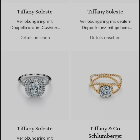
Tiffany Soleste
Tiffany Soleste
Verlobungsring mit
Verlobungsring mit ovalem
Doppelkranz im Cushion-
Doppelkranz mit gelbem
Schliff mit einem
Diamant in Platin
Details ansehen
Details ansehen
Diamantring in Platin
Tiffany Soleste
Tiffany & Co.
Schlumberger
Verlobungsring mit