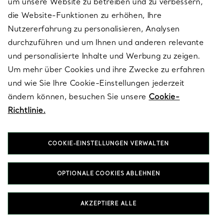
um unsere Website zu betreiben und zu verbessern,
die Website-Funktionen zu erhöhen, Ihre
Nutzererfahrung zu personalisieren, Analysen
ÜBER TIFFANY & CO.
durchzuführen und um Ihnen und anderen relevante
und personalisierte Inhalte und Werbung zu zeigen.
Um mehr über Cookies und ihre Zwecke zu erfahren
RECHTLICHE HINWEISE
und wie Sie Ihre Cookie-Einstellungen jederzeit
ändern können, besuchen Sie unsere
Cookie-
Richtlinie.
FOLGEN SIE UNS
COOKIE-EINSTELLUNGEN VERWALTEN
Standort ändern:
OPTIONALE COOKIES ABLEHNEN
T&Co. 2026
AKZEPTIERE ALLE