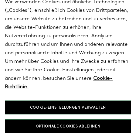
Wir verwenden Cookies und ähnliche Technologien
(„Cookies“), einschließlich Cookies von Drittparteien,
SERVICES
um unsere Website zu betreiben und zu verbessern,
die Website-Funktionen zu erhöhen, Ihre
Nutzererfahrung zu personalisieren, Analysen
ÜBER TIFFANY & CO.
durchzuführen und um Ihnen und anderen relevante
und personalisierte Inhalte und Werbung zu zeigen.
Um mehr über Cookies und ihre Zwecke zu erfahren
RECHTLICHE HINWEISE
und wie Sie Ihre Cookie-Einstellungen jederzeit
ändern können, besuchen Sie unsere
Cookie-
Richtlinie.
FOLGEN SIE UNS
COOKIE-EINSTELLUNGEN VERWALTEN
Standort ändern:
OPTIONALE COOKIES ABLEHNEN
T&Co. 2026