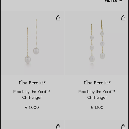
FILTER
Pearls by the Yard™ ​​Ohrhänger
Pea
Elsa Peretti®
Elsa Peretti®
Pearls by the Yard™ ​​
Pearls by the Yard™ ​​
Ohrhänger
Ohrhänger
€ 1.000
€ 1.100
Gliederohrringe mit drei Kugeln 
Oli