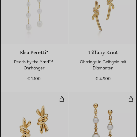
Elsa Peretti®
Tiffany Knot
Pearls by the Yard™ ​​
Ohrringe in Gelbgold mit
Ohrhänger
Diamanten
€ 1.100
€ 4.900
Kleine Ohrringe in Gelbgold
Gli