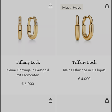
Kleine Ohrringe in Gelbgold mit
Kle
Must-Have
3 Materialien
Tiffany Lock
Tiffany Lock
Kleine Ohrringe in Gelbgold
Kleine Ohrringe in Gelbgold
mit Diamanten
€ 4.000
€ 6.000
Ohrclips mit drei Blättern
Apol