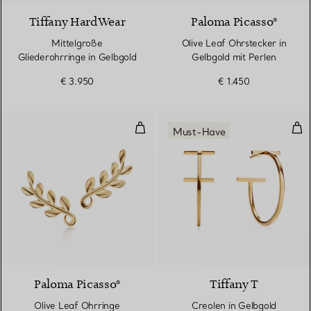
Tiffany HardWear
Paloma Picasso®
Mittelgroße
Olive Leaf Ohrstecker in
Gliederohrringe in Gelbgold
Gelbgold mit Perlen
€ 3.950
€ 1.450
Olive Leaf Ohrringe
Cre
Must-Have
2 Materialien
Paloma Picasso®
Tiffany T
Olive Leaf Ohrringe
Creolen in Gelbgold