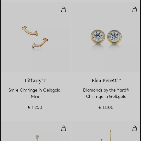
Smile Ohrringe in Gelbgold, Mini
Dia
3 Materialien
Tiffany T
Elsa Peretti®
Smile Ohrringe in Gelbgold,
Diamonds by the Yard®
Mini
Ohrringe in Gelbgold
€ 1.250
€ 1.800
Diamonds by the Yard® Ohrhäng
Pea