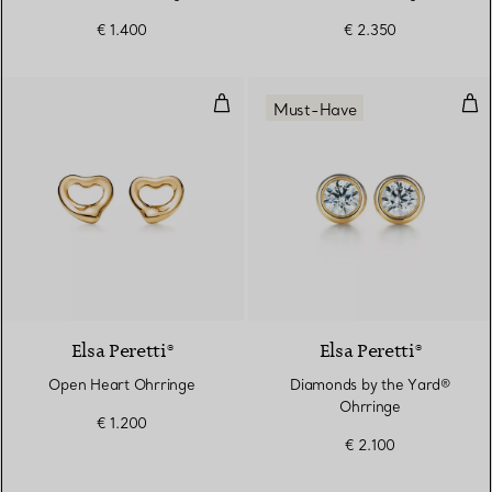
€ 1.400
€ 2.350
Open Heart Ohrringe
Dia
Must-Have
2 Materialien
Elsa Peretti®
Elsa Peretti®
Open Heart Ohrringe
Diamonds by the Yard®
Ohrringe
€ 1.200
€ 2.100