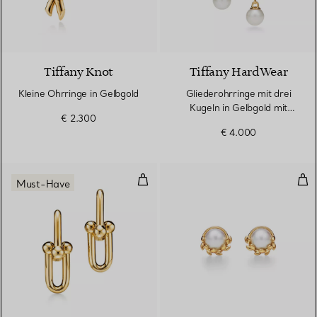
2 Materialien
Tiffany Knot
Tiffany HardWear
Kleine Ohrringe in Gelbgold
Gliederohrringe mit drei
Kugeln in Gelbgold mit
€ 2.300
Süßwasserperlen
€ 4.000
Mittelgroße Gliederohrringe in G
Oli
Must-Have
2 Materialien