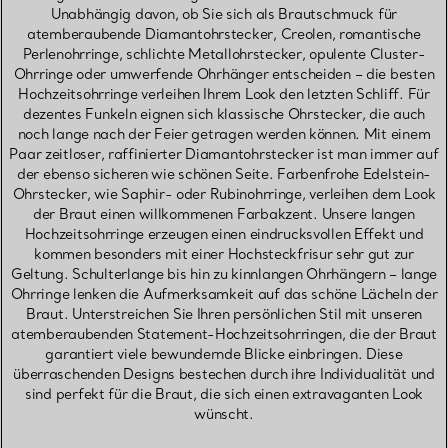
Unabhängig davon, ob Sie sich als Brautschmuck für
atemberaubende Diamantohrstecker, Creolen, romantische
Perlenohrringe, schlichte Metallohrstecker, opulente Cluster-
Ohrringe oder umwerfende Ohrhänger entscheiden – die besten
Hochzeitsohrringe verleihen Ihrem Look den letzten Schliff. Für
dezentes Funkeln eignen sich klassische Ohrstecker, die auch
noch lange nach der Feier getragen werden können. Mit einem
Paar zeitloser, raffinierter Diamantohrstecker ist man immer auf
der ebenso sicheren wie schönen Seite. Farbenfrohe Edelstein-
Ohrstecker, wie Saphir- oder Rubinohrringe, verleihen dem Look
der Braut einen willkommenen Farbakzent. Unsere langen
Hochzeitsohrringe erzeugen einen eindrucksvollen Effekt und
kommen besonders mit einer Hochsteckfrisur sehr gut zur
Geltung. Schulterlange bis hin zu kinnlangen Ohrhängern – lange
Ohrringe lenken die Aufmerksamkeit auf das schöne Lächeln der
Braut. Unterstreichen Sie Ihren persönlichen Stil mit unseren
atemberaubenden Statement-Hochzeitsohrringen, die der Braut
garantiert viele bewundernde Blicke einbringen. Diese
überraschenden Designs bestechen durch ihre Individualität und
sind perfekt für die Braut, die sich einen extravaganten Look
wünscht.