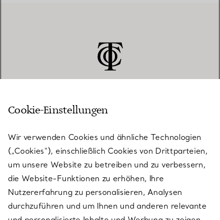
Cookie-Einstellungen
KUNDENSERVICE
Wir verwenden Cookies und ähnliche Technologien
(„Cookies“), einschließlich Cookies von Drittparteien,
SERVICES
um unsere Website zu betreiben und zu verbessern,
die Website-Funktionen zu erhöhen, Ihre
Nutzererfahrung zu personalisieren, Analysen
ÜBER TIFFANY & CO.
durchzuführen und um Ihnen und anderen relevante
und personalisierte Inhalte und Werbung zu zeigen.