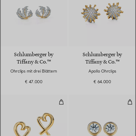
Schlumberger by
Schlumberger by
Tiffany & Co.™
Tiffany & Co.™
Ohrclips mit drei Blättern
Apollo Ohrclips
€ 47.000
€ 64.000
Loving Heart Ohrringe
Dia