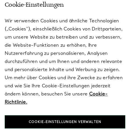
Cookie-Einstellungen
KUNDENSERVICE
Wir verwenden Cookies und ähnliche Technologien
(„Cookies“), einschließlich Cookies von Drittparteien,
SERVICES
um unsere Website zu betreiben und zu verbessern,
die Website-Funktionen zu erhöhen, Ihre
Nutzererfahrung zu personalisieren, Analysen
ÜBER TIFFANY & CO.
durchzuführen und um Ihnen und anderen relevante
und personalisierte Inhalte und Werbung zu zeigen.
Um mehr über Cookies und ihre Zwecke zu erfahren
RECHTLICHE HINWEISE
und wie Sie Ihre Cookie-Einstellungen jederzeit
ändern können, besuchen Sie unsere
Cookie-
Richtlinie.
FOLGEN SIE UNS
COOKIE-EINSTELLUNGEN VERWALTEN