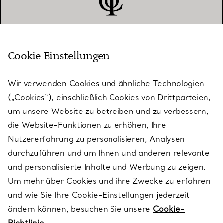
Cookie-Einstellungen
KUNDENSERVICE
Wir verwenden Cookies und ähnliche Technologien
(„Cookies“), einschließlich Cookies von Drittparteien,
SERVICES
um unsere Website zu betreiben und zu verbessern,
die Website-Funktionen zu erhöhen, Ihre
Nutzererfahrung zu personalisieren, Analysen
ÜBER TIFFANY & CO.
durchzuführen und um Ihnen und anderen relevante
und personalisierte Inhalte und Werbung zu zeigen.
Um mehr über Cookies und ihre Zwecke zu erfahren
RECHTLICHE HINWEISE
und wie Sie Ihre Cookie-Einstellungen jederzeit
ändern können, besuchen Sie unsere
Cookie-
Richtlinie.
FOLGEN SIE UNS